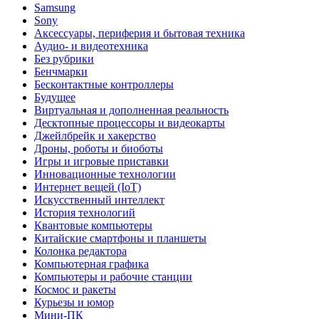
Samsung
Sony
Аксессуары, периферия и бытовая техника
Аудио- и видеотехника
Без рубрики
Бенчмарки
Бесконтактные контроллеры
Будущее
Виртуальная и дополненная реальность
Десктопные процессоры и видеокарты
Джейлбрейк и хакерство
Дроны, роботы и биоботы
Игры и игровые приставки
Инновационные технологии
Интернет вещей (IoT)
Искусственный интеллект
История технологий
Квантовые компьютеры
Китайские смартфоны и планшеты
Колонка редактора
Компьютерная графика
Компьютеры и рабочие станции
Космос и ракеты
Курьезы и юмор
Мини-ПК