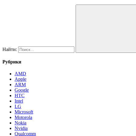
Найти:
Рубрики
AMD
Apple
ARM
Google
HTC
Intel
LG
Microsoft
Motorola
Nokia
Nvidia
Qualcomm