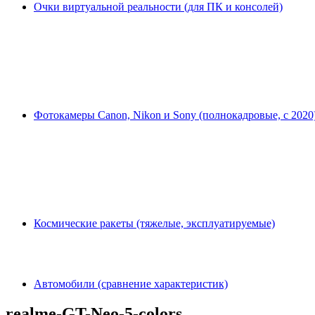
Очки виртуальной реальности (для ПК и консолей)
Фотокамеры Canon, Nikon и Sony (полнокадровые, с 2020
Космические ракеты (тяжелые, эксплуатируемые)
Автомобили (сравнение характеристик)
realme-GT-Neo-5-colors