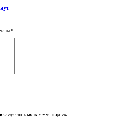
инут
ечены
*
ля последующих моих комментариев.