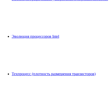
Эволюция процессоров Intel
Техпроцесс (плотность размещения транзисторов)