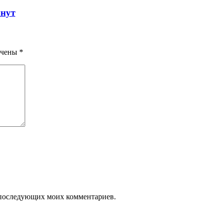
инут
ечены
*
ля последующих моих комментариев.