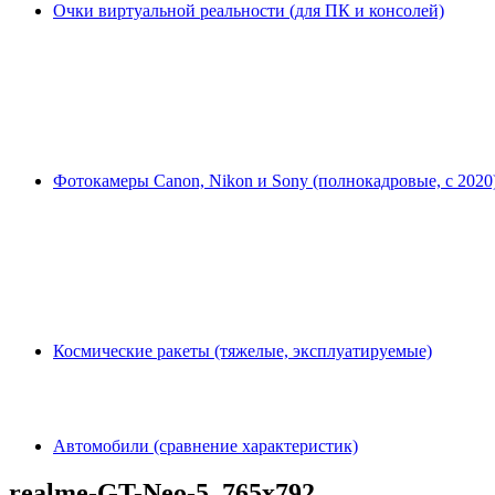
Очки виртуальной реальности (для ПК и консолей)
Фотокамеры Canon, Nikon и Sony (полнокадровые, с 2020
Космические ракеты (тяжелые, эксплуатируемые)
Автомобили (сравнение характеристик)
realme-GT-Neo-5_765x792