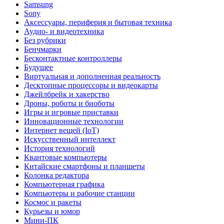
Samsung
Sony
Аксессуары, периферия и бытовая техника
Аудио- и видеотехника
Без рубрики
Бенчмарки
Бесконтактные контроллеры
Будущее
Виртуальная и дополненная реальность
Десктопные процессоры и видеокарты
Джейлбрейк и хакерство
Дроны, роботы и биоботы
Игры и игровые приставки
Инновационные технологии
Интернет вещей (IoT)
Искусственный интеллект
История технологий
Квантовые компьютеры
Китайские смартфоны и планшеты
Колонка редактора
Компьютерная графика
Компьютеры и рабочие станции
Космос и ракеты
Курьезы и юмор
Мини-ПК