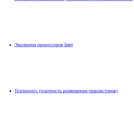
Эволюция процессоров Intel
Техпроцесс (плотность размещения транзисторов)