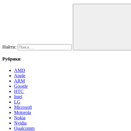
Найти:
Рубрики
AMD
Apple
ARM
Google
HTC
Intel
LG
Microsoft
Motorola
Nokia
Nvidia
Qualcomm