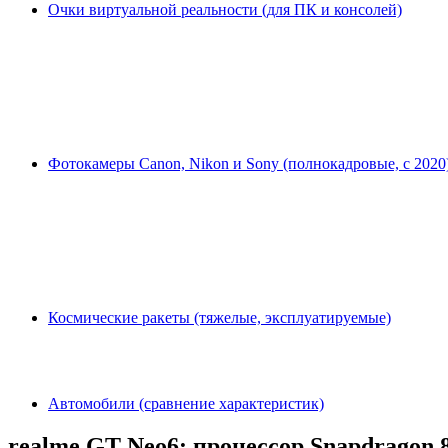
Очки виртуальной реальности (для ПК и консолей)
Фотокамеры Canon, Nikon и Sony (полнокадровые, с 2020
Космические ракеты (тяжелые, эксплуатируемые)
Автомобили (сравнение характеристик)
realme GT Neo6: процессор Snapdragon