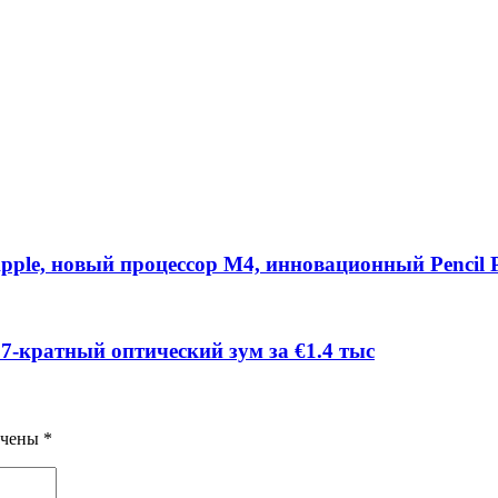
Apple, новый процессор M4, инновационный Pencil 
 7-кратный оптический зум за €1.4 тыс
ечены
*