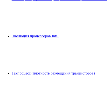
Эволюция процессоров Intel
Техпроцесс (плотность размещения транзисторов)