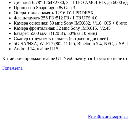
Дисплей 6.78″ 1264×2780, 8T LTPO AMOLED, до 6000 кд/м²,
Процессор Snapdragon 8s Gen 3
Оперативная память 12/16 Гб LPDDR5X
Флеш-память 256 Гб /512 Гб / 1 Тб UFS 4.0
Камера основная: 50 мпс Sony IMX882, ƒ/1.8, OIS + 8 мпс 
Камера фронтальная: 32 мпс Sony IMX615, ƒ/2.45
Батарея 5500 мА∙ч (120 Вт, 50% за 10 мин)
Сканер отпечатков пальцев (встроен в дисплей)
5G SA/NSA, Wi-Fi 7 (802.11 be), Bluetooth 5.4, NFC, USB 
Android 14, realme UI 5.
Китайские продажи realme GT Neo6 начнутся 15 мая по цене от о
FoneArena
Китайские смартфо