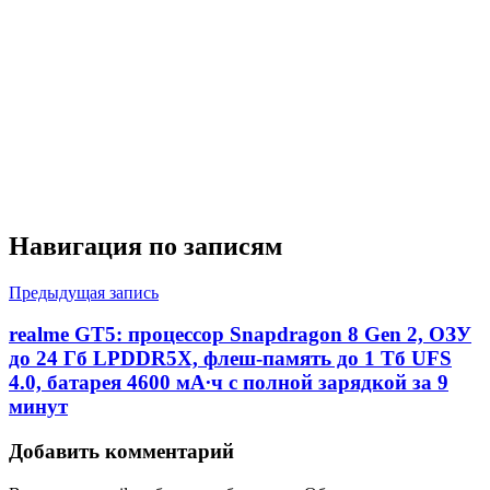
Навигация по записям
Предыдущая запись
realme GT5: процессор Snapdragon 8 Gen 2, ОЗУ
до 24 Гб LPDDR5X, флеш-память до 1 Тб UFS
4.0, батарея 4600 мА∙ч с полной зарядкой за 9
минут
Добавить комментарий