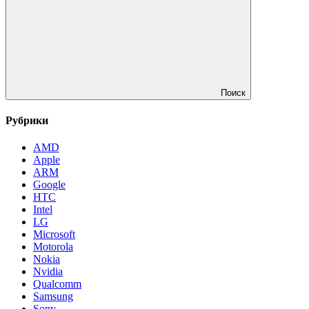
Поиск
Рубрики
AMD
Apple
ARM
Google
HTC
Intel
LG
Microsoft
Motorola
Nokia
Nvidia
Qualcomm
Samsung
Sony