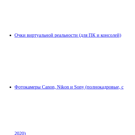
Очки виртуальной реальности (для ПК и консолей)
Фотокамеры Canon, Nikon и Sony (полнокадровые, с
2020)