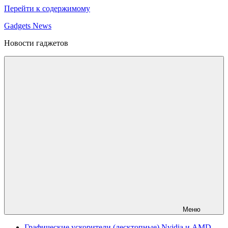
Перейти к содержимому
Gadgets News
Новости гаджетов
Меню
Графические ускорители (десктопные) Nvidia и AMD