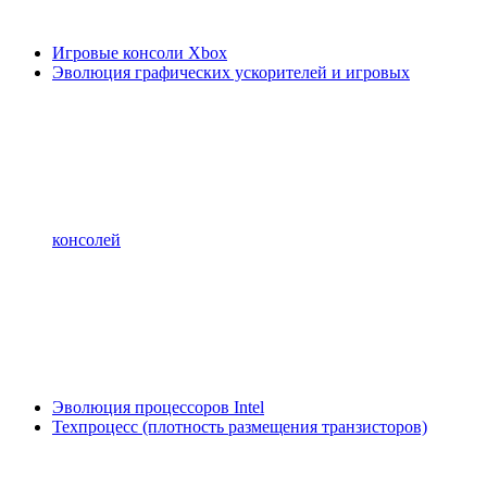
Игровые консоли Xbox
Эволюция графических ускорителей и игровых
консолей
Эволюция процессоров Intel
Техпроцесс (плотность размещения транзисторов)