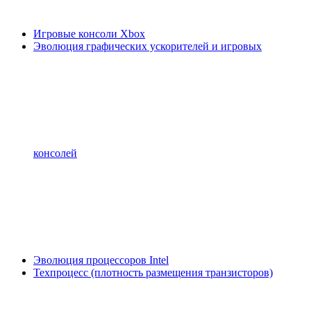
Игровые консоли Xbox
Эволюция графических ускорителей и игровых
консолей
Эволюция процессоров Intel
Техпроцесс (плотность размещения транзисторов)