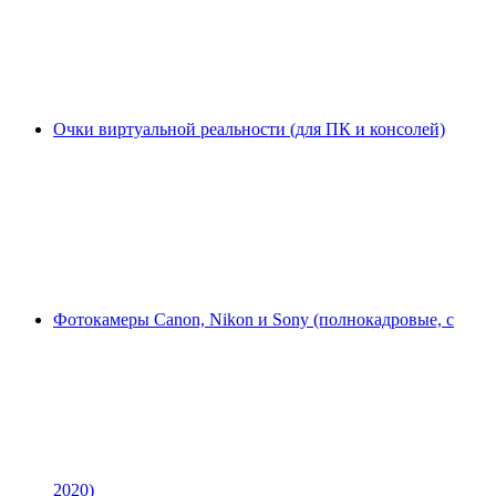
Очки виртуальной реальности (для ПК и консолей)
Фотокамеры Canon, Nikon и Sony (полнокадровые, с
2020)