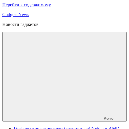
Перейти к содержимому
Gadgets News
Новости гаджетов
Меню
Графические ускорители (десктопные) Nvidia и AMD