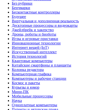
Без рубрики
Бенчмарки
Бесконтактные контроллеры
Будущее
Виртуальная и дополненная реальность
Десктопные процессоры и видеокарты
Джейлбрейк и хакерство
Дроны, роботы и биоботы
Игры и игровые приставки
Инновационные технологии
Интернет вещей (IoT)
Искусственный интеллект
История технологий
Квантовые компьютеры
Китайские смартфоны и планшеты
Колонка редактора
Компьютерная графика
Компьютеры и рабочие станции
Космос и ракеты
Курьезы и юмор
Мини-ПК
Мобильные процессоры
Наука
Одноплатные компьютеры
Патенты и авторские права