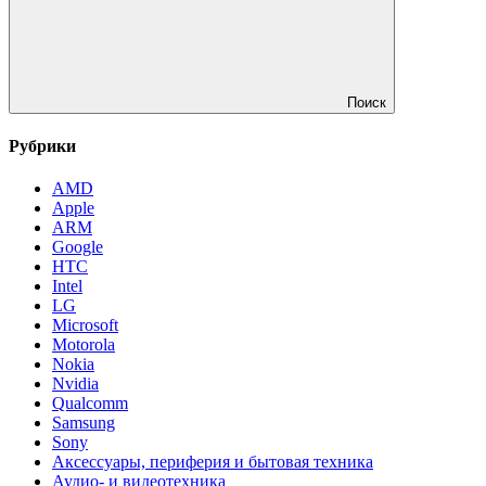
Поиск
Рубрики
AMD
Apple
ARM
Google
HTC
Intel
LG
Microsoft
Motorola
Nokia
Nvidia
Qualcomm
Samsung
Sony
Аксессуары, периферия и бытовая техника
Аудио- и видеотехника