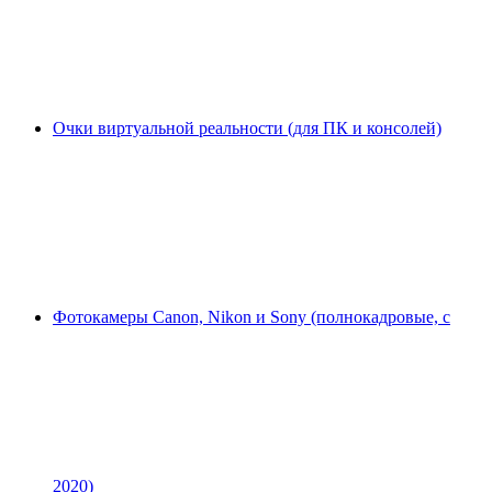
Очки виртуальной реальности (для ПК и консолей)
Фотокамеры Canon, Nikon и Sony (полнокадровые, с
2020)