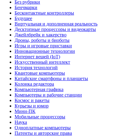
Без рубрики
Бенчмарки
Бесконтактные контроллеры
Будущее
Виртуальная и дополненная реальность
Десктопные процессоры и видеокарты
Джейлбрейк и хакерство
Дроны, роботы и биоботы
Игры и игровые приставки
Инновационные технологии
Интернет вещей (IoT)
Искусственный интеллект
История технологий
Квантовые компьютеры
Китайские смартфоны и планшеты
Колонка редактора
Компьютерная графика
Компьютеры и рабочие станции
Космос и ракеты
Курьезы и юмор
Мини-ПК
Мобильные процессоры
Наука
Одноплатные компьютеры
Патенты и авторские права