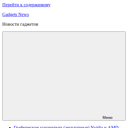
Перейти к содержимому
Gadgets News
Новости гаджетов
Меню
Графические ускорители (десктопные) Nvidia и AMD