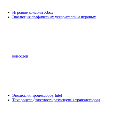
Игровые консоли Xbox
Эволюция графических ускорителей и игровых
консолей
Эволюция процессоров Intel
Техпроцесс (плотность размещения транзисторов)