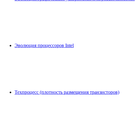
Эволюция процессоров Intel
Техпроцесс (плотность размещения транзисторов)