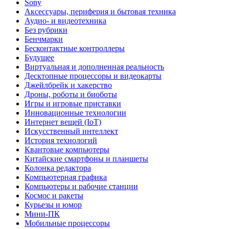
Sony
Аксессуары, периферия и бытовая техника
Аудио- и видеотехника
Без рубрики
Бенчмарки
Бесконтактные контроллеры
Будущее
Виртуальная и дополненная реальность
Десктопные процессоры и видеокарты
Джейлбрейк и хакерство
Дроны, роботы и биоботы
Игры и игровые приставки
Инновационные технологии
Интернет вещей (IoT)
Искусственный интеллект
История технологий
Квантовые компьютеры
Китайские смартфоны и планшеты
Колонка редактора
Компьютерная графика
Компьютеры и рабочие станции
Космос и ракеты
Курьезы и юмор
Мини-ПК
Мобильные процессоры