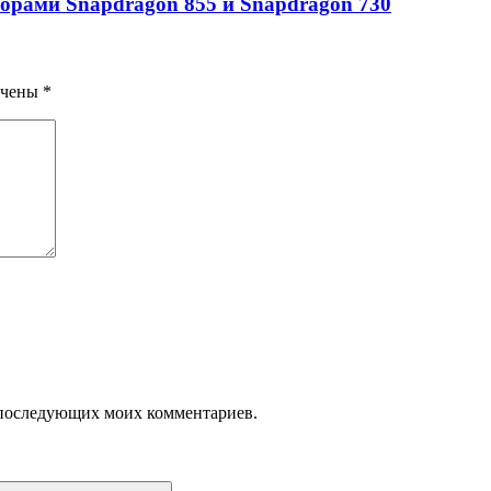
сорами Snapdragon 855 и Snapdragon 730
ечены
*
ля последующих моих комментариев.