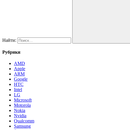
Найти:
Рубрики
AMD
Apple
ARM
Google
HTC
Intel
LG
Microsoft
Motorola
Nokia
Nvidia
Qualcomm
Samsung