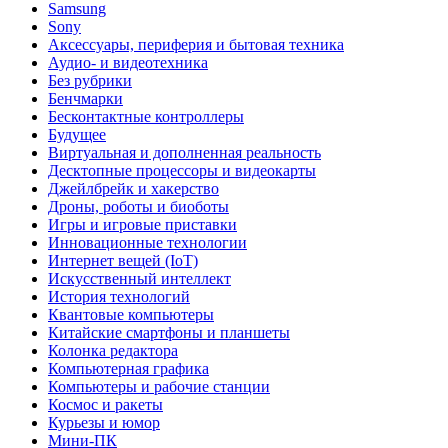
Samsung
Sony
Аксессуары, периферия и бытовая техника
Аудио- и видеотехника
Без рубрики
Бенчмарки
Бесконтактные контроллеры
Будущее
Виртуальная и дополненная реальность
Десктопные процессоры и видеокарты
Джейлбрейк и хакерство
Дроны, роботы и биоботы
Игры и игровые приставки
Инновационные технологии
Интернет вещей (IoT)
Искусственный интеллект
История технологий
Квантовые компьютеры
Китайские смартфоны и планшеты
Колонка редактора
Компьютерная графика
Компьютеры и рабочие станции
Космос и ракеты
Курьезы и юмор
Мини-ПК