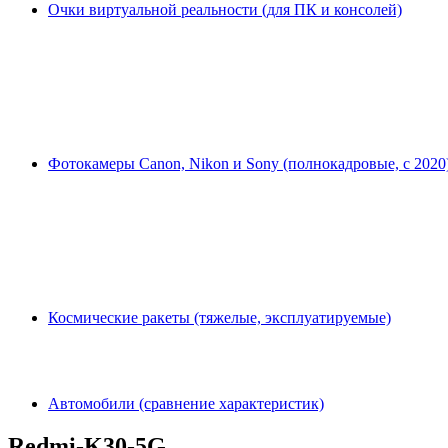
Очки виртуальной реальности (для ПК и консолей)
Фотокамеры Canon, Nikon и Sony (полнокадровые, с 2020
Космические ракеты (тяжелые, эксплуатируемые)
Автомобили (сравнение характеристик)
Redmi-K30-5G