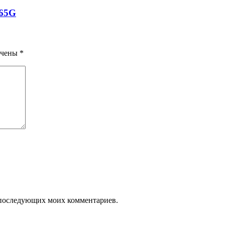
765G
ечены
*
ля последующих моих комментариев.