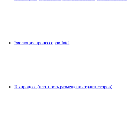
Эволюция процессоров Intel
Техпроцесс (плотность размещения транзисторов)