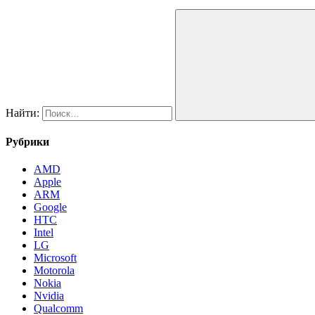
Найти:
Рубрики
AMD
Apple
ARM
Google
HTC
Intel
LG
Microsoft
Motorola
Nokia
Nvidia
Qualcomm