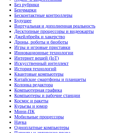
Без рубрики
Бенчмарки
Бесконтактные контроллеры
Будущее
Виртуальная и дополненная реальность
Десктопные процессоры и видеокарты
Джейлбрейк и хакерство
Дроны, роботы и биоботы
Игры и игровые приставки
Инновационные технологии
Интернет вещей (IoT)
Искусственный интеллект
История технологий
Квантовые компьютеры
Китайские смартфоны и планшеты
Колонка редактора
Компьютерная графика
Компьютеры и рабочие станции
Космос и ракеты
Курьезы и юмор
Мини-ПК
Мобильные процессоры
Наука
Одноплатные компьютеры
Патенты и авторские права