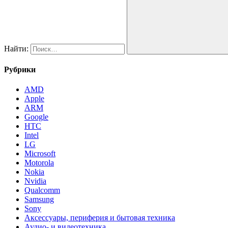
Найти:
Рубрики
AMD
Apple
ARM
Google
HTC
Intel
LG
Microsoft
Motorola
Nokia
Nvidia
Qualcomm
Samsung
Sony
Аксессуары, периферия и бытовая техника
Аудио- и видеотехника