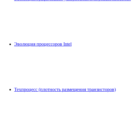
Эволюция процессоров Intel
Техпроцесс (плотность размещения транзисторов)