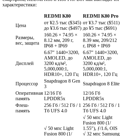
характеристики:
REDMI K80
REDMI K80 Pro
от ¥2.5 тыс ($345)
от ¥3.7 тыс ($511)
Цена
до ¥3.6 тыс ($497)
до ¥5 тыс ($691)
160.26 × 74.95 ×
160.26 × 74.95 ×
Размеры,
8.12 мм, 209 г,
8.39 мм, 209/212
вес, защита
IP68 + IP69
г, IP68 + IP69
6.67″ 1440×3200,
6.67″ 1440×3200,
AMOLED, до
AMOLED, до
Дисплей
3200 кд/м²,
3200 кд/м²,
5,000,000:1,
5,000,000:1,
HDR10+, 120 Гц
HDR10+, 120 Гц
Snapdragon 8 Gen
Процессор
Snapdragon 8 Elite
3
Оперативная
12/16 Гб
12/16 Гб
память
LPDDR5x
LPDDR5x
Флеш-
256 Гб / 512 Гб / 1
256 Гб / 512 Гб / 1
память
Тб UFS 4.0
Тб UFS 4.0
√ 50 мпс Light
Fusion 800 (1/
√ 50 мпс Light
1.55″), ƒ/1.6, OIS
Fusion 800 (1/
√ 32 мпс Samsung