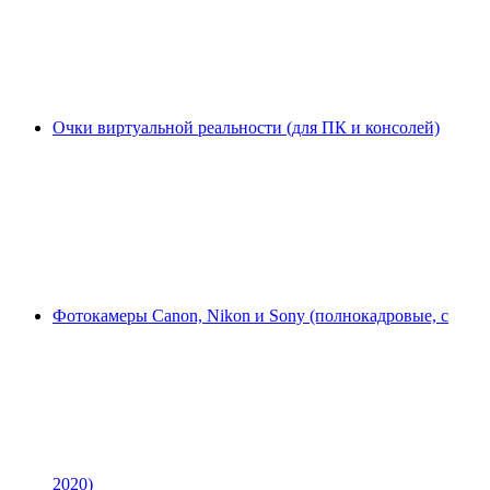
Очки виртуальной реальности (для ПК и консолей)
Фотокамеры Canon, Nikon и Sony (полнокадровые, с
2020)