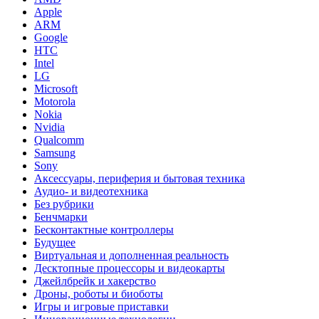
Apple
ARM
Google
HTC
Intel
LG
Microsoft
Motorola
Nokia
Nvidia
Qualcomm
Samsung
Sony
Аксессуары, периферия и бытовая техника
Аудио- и видеотехника
Без рубрики
Бенчмарки
Бесконтактные контроллеры
Будущее
Виртуальная и дополненная реальность
Десктопные процессоры и видеокарты
Джейлбрейк и хакерство
Дроны, роботы и биоботы
Игры и игровые приставки