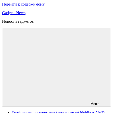
Перейти к содержимому
Gadgets News
Новости гаджетов
Меню
Графические ускорители (десктопные) Nvidia и AMD