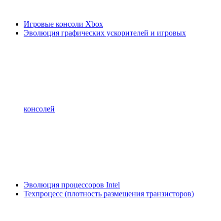
Игровые консоли Xbox
Эволюция графических ускорителей и игровых
консолей
Эволюция процессоров Intel
Техпроцесс (плотность размещения транзисторов)