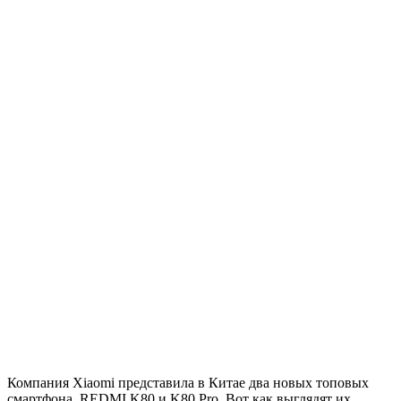
Компания Xiaomi представила в Китае два новых топовых
смартфона, REDMI K80 и K80 Pro. Вот как выглядят их