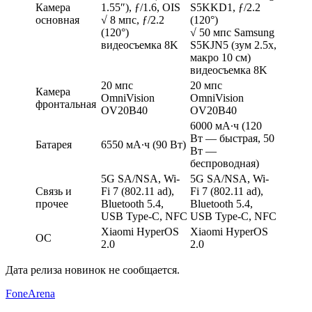
Камера
1.55″), ƒ/1.6, OIS
S5KKD1, ƒ/2.2
основная
√ 8 мпс, ƒ/2.2
(120°)
(120°)
√ 50 мпс Samsung
видеосъемка 8K
S5KJN5 (зум 2.5x,
макро 10 см)
видеосъемка 8K
20 мпс
20 мпс
Камера
OmniVision
OmniVision
фронтальная
OV20B40
OV20B40
6000 мА∙ч (120
Вт — быстрая, 50
Батарея
6550 мА∙ч (90 Вт)
Вт —
беспроводная)
5G SA/NSA, Wi-
5G SA/NSA, Wi-
Связь и
Fi 7 (802.11 ad),
Fi 7 (802.11 ad),
прочее
Bluetooth 5.4,
Bluetooth 5.4,
USB Type-C, NFC
USB Type-C, NFC
Xiaomi HyperOS
Xiaomi HyperOS
ОС
2.0
2.0
Дата релиза новинок не сообщается.
FoneArena