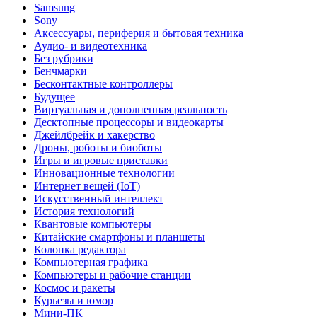
Samsung
Sony
Аксессуары, периферия и бытовая техника
Аудио- и видеотехника
Без рубрики
Бенчмарки
Бесконтактные контроллеры
Будущее
Виртуальная и дополненная реальность
Десктопные процессоры и видеокарты
Джейлбрейк и хакерство
Дроны, роботы и биоботы
Игры и игровые приставки
Инновационные технологии
Интернет вещей (IoT)
Искусственный интеллект
История технологий
Квантовые компьютеры
Китайские смартфоны и планшеты
Колонка редактора
Компьютерная графика
Компьютеры и рабочие станции
Космос и ракеты
Курьезы и юмор
Мини-ПК