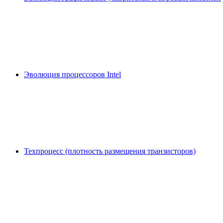
Эволюция процессоров Intel
Техпроцесс (плотность размещения транзисторов)