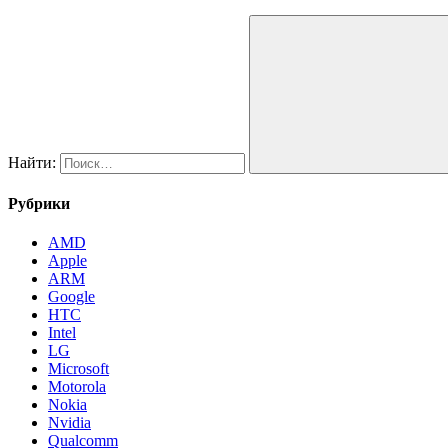
Найти:
Рубрики
AMD
Apple
ARM
Google
HTC
Intel
LG
Microsoft
Motorola
Nokia
Nvidia
Qualcomm