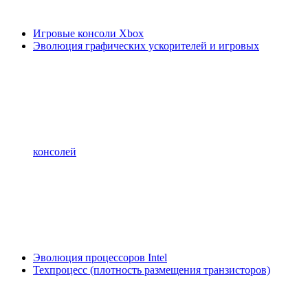
Игровые консоли Xbox
Эволюция графических ускорителей и игровых
консолей
Эволюция процессоров Intel
Техпроцесс (плотность размещения транзисторов)