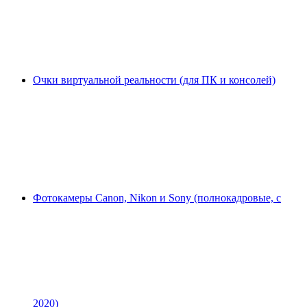
Очки виртуальной реальности (для ПК и консолей)
Фотокамеры Canon, Nikon и Sony (полнокадровые, с
2020)