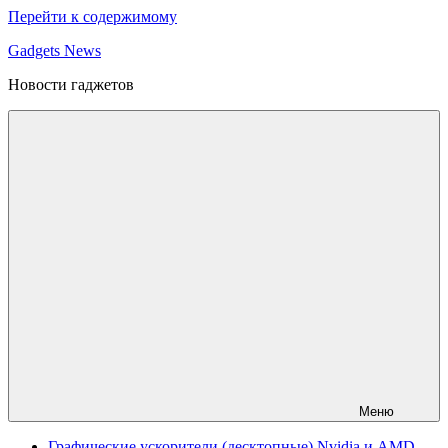
Перейти к содержимому
Gadgets News
Новости гаджетов
Меню
Графические ускорители (десктопные) Nvidia и AMD