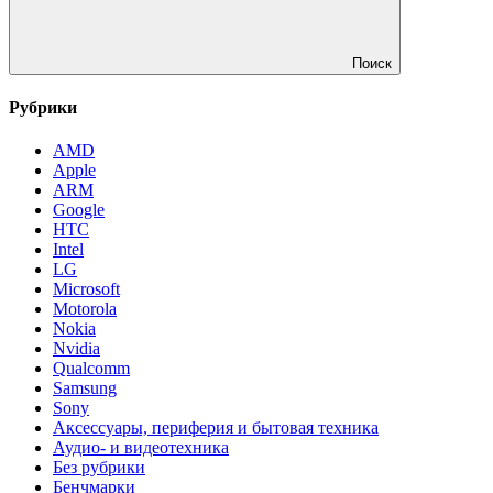
Поиск
Рубрики
AMD
Apple
ARM
Google
HTC
Intel
LG
Microsoft
Motorola
Nokia
Nvidia
Qualcomm
Samsung
Sony
Аксессуары, периферия и бытовая техника
Аудио- и видеотехника
Без рубрики
Бенчмарки