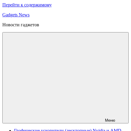
Перейти к содержимому
Gadgets News
Новости гаджетов
Меню
Графические ускорители (десктопные) Nvidia и AMD