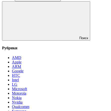
Поиск
Рубрики
AMD
Apple
ARM
Google
HTC
Intel
LG
Microsoft
Motorola
Nokia
Nvidia
Qualcomm