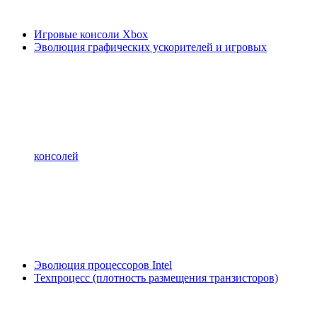
Игровые консоли Xbox
Эволюция графических ускорителей и игровых
консолей
Эволюция процессоров Intel
Техпроцесс (плотность размещения транзисторов)