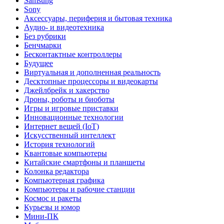
Samsung
Sony
Аксессуары, периферия и бытовая техника
Аудио- и видеотехника
Без рубрики
Бенчмарки
Бесконтактные контроллеры
Будущее
Виртуальная и дополненная реальность
Десктопные процессоры и видеокарты
Джейлбрейк и хакерство
Дроны, роботы и биоботы
Игры и игровые приставки
Инновационные технологии
Интернет вещей (IoT)
Искусственный интеллект
История технологий
Квантовые компьютеры
Китайские смартфоны и планшеты
Колонка редактора
Компьютерная графика
Компьютеры и рабочие станции
Космос и ракеты
Курьезы и юмор
Мини-ПК