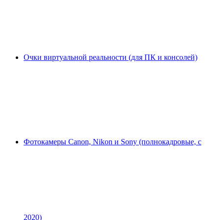
Очки виртуальной реальности (для ПК и консолей)
Фотокамеры Canon, Nikon и Sony (полнокадровые, с
2020)