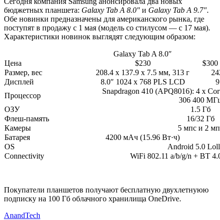
Сегодня компания Samsung анонсировала два новых
бюджетных планшета:
Galaxy Tab A 8.0″
и
Galaxy Tab A 9.7″
.
Обе новинки предназначены для американского рынка, где
поступят в продажу с 1 мая (модель со стилусом — с 17 мая).
Характеристики новинок выглядят следующим образом:
Galaxy Tab A 8.0″
Цена
$230
$300
Размер, вес
208.4 x 137.9 x 7.5 мм, 313 г
24
Дисплей
8.0″ 1024 x 768 PLS LCD
9
Snapdragon 410 (APQ8016): 4 x Cor
Процессор
306 400 МГ
ОЗУ
1.5 Гб
Флеш-память
16/32 Гб
Камеры
5 мпс и 2 мп
Батарея
4200 мАч (15.96 Вт·ч)
OS
Android 5.0 Lol
Connectivity
WiFi 802.11 a/b/g/n + BT 4
Покупатели планшетов получают бесплатную двухлетнуюю
подписку на 100 Гб облачного хранилища OneDrive.
AnandTech