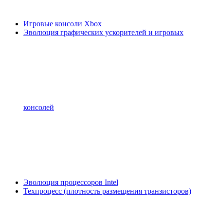
Игровые консоли Xbox
Эволюция графических ускорителей и игровых
консолей
Эволюция процессоров Intel
Техпроцесс (плотность размещения транзисторов)