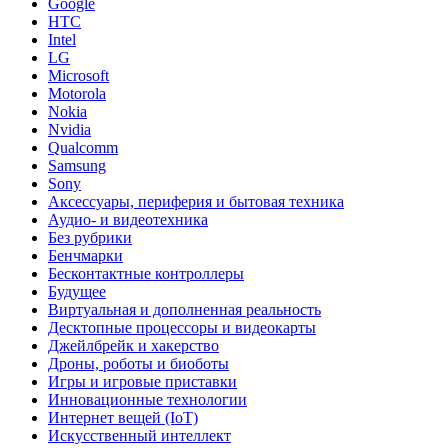
Google
HTC
Intel
LG
Microsoft
Motorola
Nokia
Nvidia
Qualcomm
Samsung
Sony
Аксессуары, периферия и бытовая техника
Аудио- и видеотехника
Без рубрики
Бенчмарки
Бесконтактные контроллеры
Будущее
Виртуальная и дополненная реальность
Десктопные процессоры и видеокарты
Джейлбрейк и хакерство
Дроны, роботы и биоботы
Игры и игровые приставки
Инновационные технологии
Интернет вещей (IoT)
Искусственный интеллект