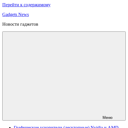
Перейти к содержимому
Gadgets News
Новости гаджетов
Меню
Графические ускорители (десктопные) Nvidia и AMD