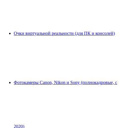
Очки виртуальной реальности (для ПК и консолей)
Фотокамеры Canon, Nikon и Sony (полнокадровые, с
2020)