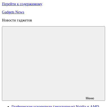
Перейти к содержимому
Gadgets News
Новости гаджетов
Меню
Графические ускорители (десктопные) Nvidia и AMD