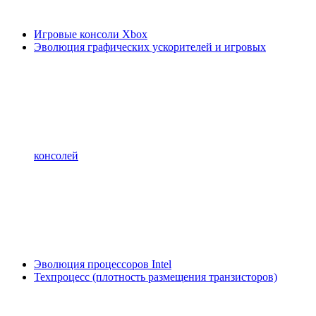
Игровые консоли Xbox
Эволюция графических ускорителей и игровых
консолей
Эволюция процессоров Intel
Техпроцесс (плотность размещения транзисторов)