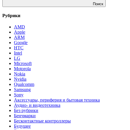
Поиск
Рубрики
AMD
Apple
ARM
Google
HTC
Intel
LG
Microsoft
Motorola
Nokia
Nvidia
Qualcomm
Samsung
Sony
Аксессуары, периферия и бытовая техника
Аудио- и видеотехника
Без рубрики
Бенчмарки
Бесконтактные контроллеры
Будущее