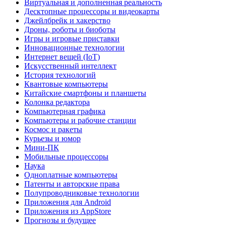
Виртуальная и дополненная реальность
Десктопные процессоры и видеокарты
Джейлбрейк и хакерство
Дроны, роботы и биоботы
Игры и игровые приставки
Инновационные технологии
Интернет вещей (IoT)
Искусственный интеллект
История технологий
Квантовые компьютеры
Китайские смартфоны и планшеты
Колонка редактора
Компьютерная графика
Компьютеры и рабочие станции
Космос и ракеты
Курьезы и юмор
Мини-ПК
Мобильные процессоры
Наука
Одноплатные компьютеры
Патенты и авторские права
Полупроводниковые технологии
Приложения для Android
Приложения из AppStore
Прогнозы и будущее