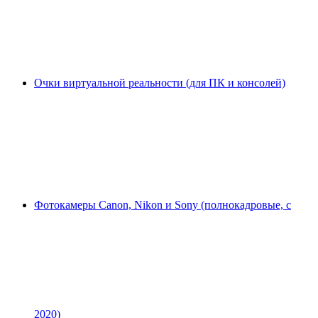
Очки виртуальной реальности (для ПК и консолей)
Фотокамеры Canon, Nikon и Sony (полнокадровые, с
2020)