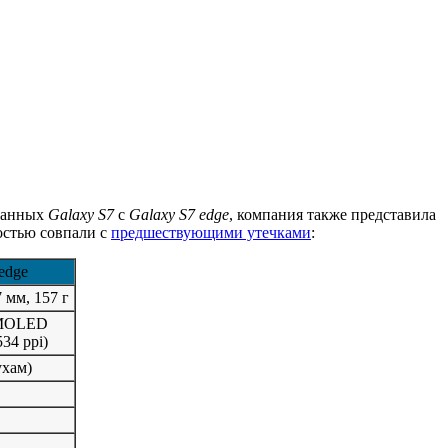
жданных
Galaxy S7
с
Galaxy S7 edge
, компания также представила
остью совпали с
предшествующими утечками
:
edge
7 мм, 157 г
AMOLED
534 ppi)
ухам)