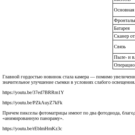
Основная
Фронтальн
Батарея
Сканер от
Связь
Пыле- и в
Операцио
Главной гордостью новинок стала камера — помимо увеличенной 
значительное улучшение съемки в условиях слабого освещения
https://youtu.be/37ed7BRRm1Y
https://youtu.be/PZkAuyZ7kFk
Причем пикселы фотоматрицы имеют по два фотодиода, благода
«анимированную панораму».
https://youtu.be/rEblmHmKz3c