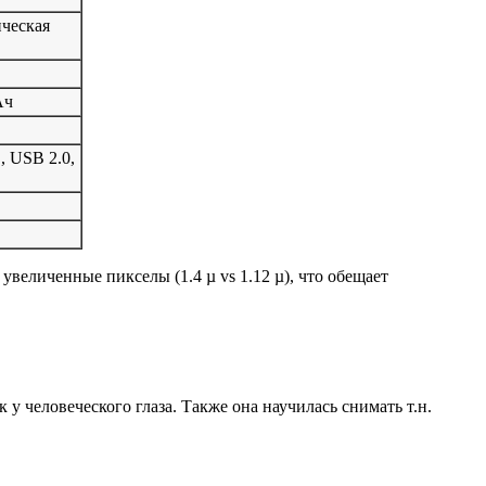
ическая
Ач
, USB 2.0,
величенные пикселы (1.4 µ vs 1.12 µ), что обещает
 человеческого глаза. Также она научилась снимать т.н.