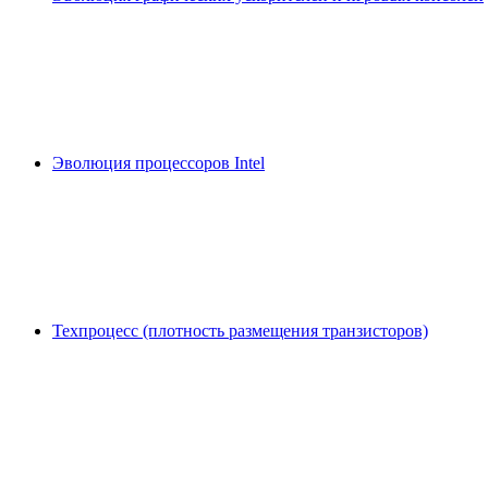
Эволюция процессоров Intel
Техпроцесс (плотность размещения транзисторов)