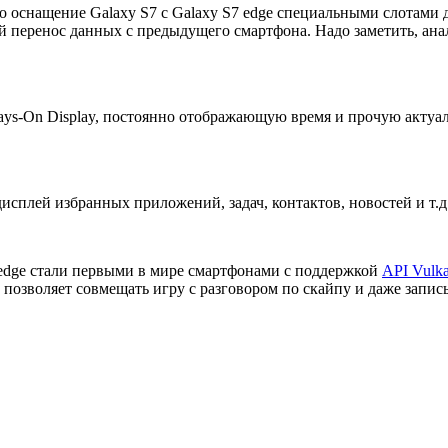
оснащение Galaxy S7 с Galaxy S7 edge специальными слотами д
ой перенос данных с предыдущего смартфона. Надо заметить, ан
ys-On Display, постоянно отображающую время и прочую актуа
плей избранных приложений, задач, контактов, новостей и т.д.
7 edge стали первыми в мире смартфонами с поддержкой
API Vulk
) позволяет совмещать игру с разговором по скайпу и даже записы