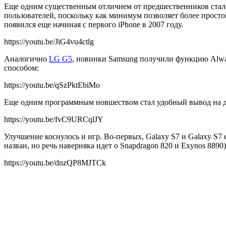
Еще одним существенным отличием от предшественников стало 
пользователей, поскольку как минимум позволяет более прост
появился еще начиная с первого iPhone в 2007 году.
https://youtu.be/JiG4vu4ctlg
Аналогично
LG G5
, новинки Samsung получили функцию Alwa
способом:
https://youtu.be/qSzPktEbiMo
Еще одним программным новшеством стал удобный вывод на дис
https://youtu.be/fvC9URCqlJY
Улучшение коснулось и игр. Во-первых, Galaxy S7 и Galaxy S
назван, но речь наверняка идет о Snapdragon 820 и Exynos 8890
https://youtu.be/dnzQP8MJTCk