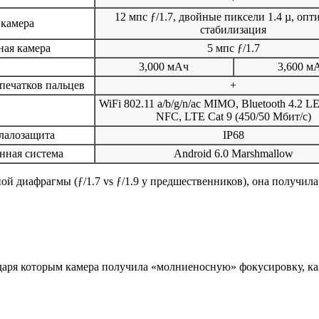
12 мпс ƒ/1.7, двойные пиксели 1.4 µ, опт
 камера
стабилизация
ая камера
5 мпс ƒ/1.7
3,000 мАч
3,600 м
печатков пальцев
+
WiFi 802.11 a/b/g/n/ac MIMO, Bluetooth 4.2 LE
NFC, LTE Cat 9 (450/50 Мбит/с)
лалозащита
IP68
нная система
Android 6.0 Marshmallow
диафрагмы (ƒ/1.7 vs ƒ/1.9 у предшественников), она получила у
.
ря которым камера получила «молниеносную» фокусировку, как у