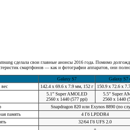
Samsung сделала свои главные анонсы 2016 года. Помимо долго
рактеристик смартфонов — как и фотографии аппаратов, они полн
Galaxy S7
Galaxy S7 
 вес
142.4 x 69.6 x 7.9 мм, 152 г
150.9 x 72.6 x 7.
5.1” Super AMOLED
5.5” Super 
2560 x 1440 (577 ppi)
2560 x 1440 (
р
Snapdragon 820 или Exynos 8890 (по сл
ая память
4 Гб LPDDR4
ять
32/64 Гб UFS 2.0
+