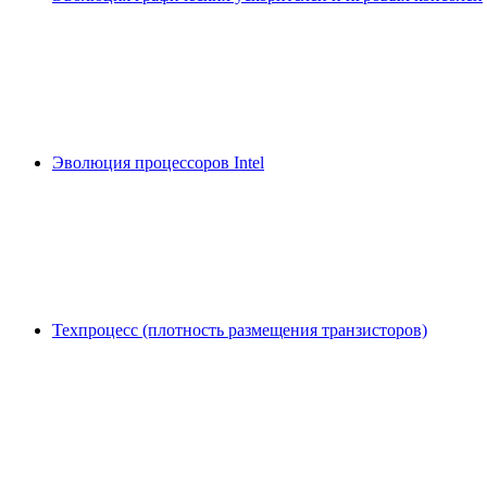
Эволюция процессоров Intel
Техпроцесс (плотность размещения транзисторов)