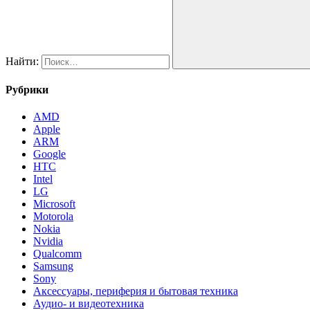
Найти:
Рубрики
AMD
Apple
ARM
Google
HTC
Intel
LG
Microsoft
Motorola
Nokia
Nvidia
Qualcomm
Samsung
Sony
Аксессуары, периферия и бытовая техника
Аудио- и видеотехника