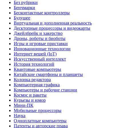
Без рубрики
Бенчмарки
Бесконтактные контроллеры
Будущее
Виртуальная и дополненная реальность
Десктопные процессоры и видеокарты
Джейлбрейк и хакерство
Дроны, роботы и биоботы
Игры и игровые приставки
Инновационные технологии
Интернет вещей (IoT)
Искусственный интеллект
История технологий
Квантовые компьютеры
Китайские смартфоны и планшеты
Колонка редактора
Компьютерная графика
Компьютеры и рабочие станции
Космос и ракеты
Курьезы и юмор
Мини-ПК
Мобильные процессоры
Наука
Одноплатные компьютеры
Патенты и авторские права