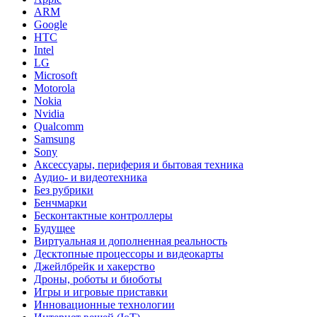
ARM
Google
HTC
Intel
LG
Microsoft
Motorola
Nokia
Nvidia
Qualcomm
Samsung
Sony
Аксессуары, периферия и бытовая техника
Аудио- и видеотехника
Без рубрики
Бенчмарки
Бесконтактные контроллеры
Будущее
Виртуальная и дополненная реальность
Десктопные процессоры и видеокарты
Джейлбрейк и хакерство
Дроны, роботы и биоботы
Игры и игровые приставки
Инновационные технологии