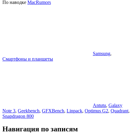
По наводке
MacRumors
Samsung
,
Смартфоны и планшеты
Antutu
,
Galaxy
Note 3
,
Geekbench
,
GFXBench
,
Linpack
,
Optimus G2
,
Quadrant
,
Snapdragon 800
Навигация по записям