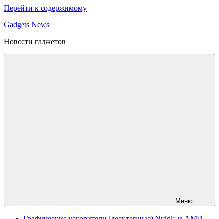
Перейти к содержимому
Gadgets News
Новости гаджетов
Меню
Графические ускорители (десктопные) Nvidia и AMD