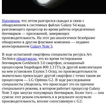
Напомним
, что летом разгорелся скандал в связи с
обнаружением в системных файлах Galaxy S4 кода,
разгоняющего процессор во время работы определенных
бенчмарков — приложений, замеряющих
производительность. На этот раз аналогичное безобразие
обнаружено в другом флагмане компании — недавно
анонсированном
Galaxy Note 3
.
В ходе испытаний смартфона специалисты ресурса
Ars
Technica
обнаружили
, что во время тестирования
бенчмарком Geekbench 3.0 смартфон, оснащенный
процессором Snapdragon 800 2.3 ГГц (в другой комплектации
на нем установлен Exynos 5 Octa), по производительности
значительно превосходит другой смартфон с точно таким же
процессором — LG Optimus G2. В ходе расследования
специалисты убедились, что происходит это по причине
специального режима, в котором работает процессор Galaxy
Note 3 при запуске популярных бенчмарков. Более того — они
сумели этот режим отключить и в результате получили
производительность, вполне сопоставимую с G2: