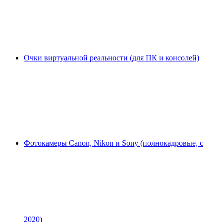
Очки виртуальной реальности (для ПК и консолей)
Фотокамеры Canon, Nikon и Sony (полнокадровые, с
2020)