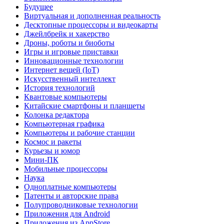
Будущее
Виртуальная и дополненная реальность
Десктопные процессоры и видеокарты
Джейлбрейк и хакерство
Дроны, роботы и биоботы
Игры и игровые приставки
Инновационные технологии
Интернет вещей (IoT)
Искусственный интеллект
История технологий
Квантовые компьютеры
Китайские смартфоны и планшеты
Колонка редактора
Компьютерная графика
Компьютеры и рабочие станции
Космос и ракеты
Курьезы и юмор
Мини-ПК
Мобильные процессоры
Наука
Одноплатные компьютеры
Патенты и авторские права
Полупроводниковые технологии
Приложения для Android
Приложения из AppStore