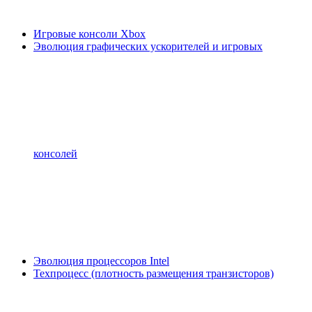
Игровые консоли Xbox
Эволюция графических ускорителей и игровых
консолей
Эволюция процессоров Intel
Техпроцесс (плотность размещения транзисторов)