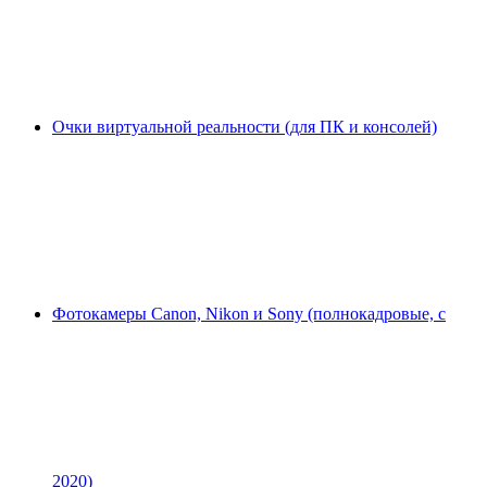
Очки виртуальной реальности (для ПК и консолей)
Фотокамеры Canon, Nikon и Sony (полнокадровые, с
2020)