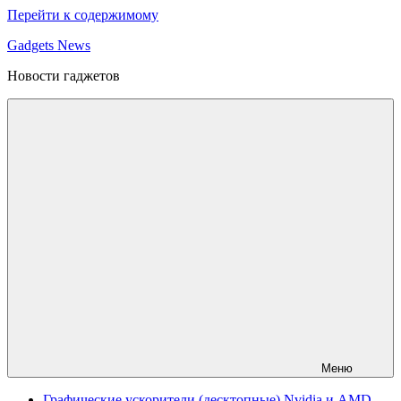
Перейти к содержимому
Gadgets News
Новости гаджетов
Меню
Графические ускорители (десктопные) Nvidia и AMD