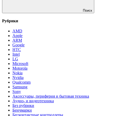
Поиск
Рубрики
AMD
Apple
ARM
Google
HTC
Intel
LG
Microsoft
Motorola
Nokia
Nvidia
Qualcomm
Samsung
Sony
Аксессуары, периферия и бытовая техника
Аудио- и видеотехника
Без рубрики
Бенчмарки
Бесконтактные контроллеры