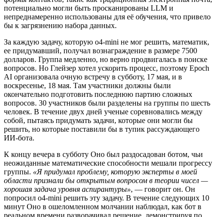
потенциально могли быть просканированы LLM и
непреднамеренно использованы для её обучения, что привело
бы к загрязнению набора данных.
За каждую задачу, которую o4-mini не мог решить, математик,
ее придумавший, получал вознаграждение в размере 7500
долларов. Группа медленно, но верно продвигалась в поиске
вопросов. Но Глейзер хотел ускорить процесс, поэтому Epoch
AI организовала очную встречу в субботу, 17 мая, и в
воскресенье, 18 мая. Там участники должны были
окончательно подготовить последнюю партию сложных
вопросов. 30 участников были разделены на группы по шесть
человек. В течение двух дней ученые соревновались между
собой, пытаясь придумать задачи, которые они могли бы
решить, но которые поставили бы в тупик рассуждающего
ИИ-бота.
К концу вечера в субботу Оно был раздосадован ботом, чьи
неожиданные математические способности мешали прогрессу
группы.
«Я придумал проблему, которую эксперты в моей
области признали бы открытым вопросом в теории чисел —
хорошая задача уровня аспирантуры»
, — говорит он. Он
попросил o4-mini решить эту задачу. В течение следующих 10
минут Оно в ошеломленном молчании наблюдал, как бот в
реальном времени разворачивал решение, демонстрируя по