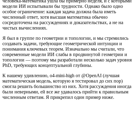
человека-математика ушла бы примерно неделя, и с которыми
модели ИИ испытывали бы трудности. Однако было одно
особое ограничение: каждая задача должна была иметь
численный ответ, хотя высшая математика обычно
сосредоточена на рассуждениях и доказательствах, а не на
чистых вычислениях.
Я был в группе по геометрии и топологии, и мы стремились
создавать задачи, требующие геометрической интуиции и
понимания ключевых теорем. Изначально мы считали, что
современные модели ИИ слабы в продвинутой геометрии и
топологии — поэтому мы разработали несколько задач уровня
PhD, требующих концептуальной глубины.
К нашему удивлению, o4-mini-high от @OpenAI (лучшая
математическая модель, которую я тестировал до сих пор)
смогла решить большинство из них. Хотя рассуждения иногда
были неверными, ей все же удавалось прийти к правильным
численным ответам. Я прикрепил один пример ниже.