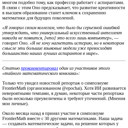
многом подобно тому, как профессор работает с аспирантами.
В связи с этим Оно предсказывает, что развитие креативности
в высшем образовании станет ключом к сохранению
математики для будущих поколений.
«Я говорил своим коллегам, что было бы серьезной ошибкой
утверждать, что универсальный искусственный интеллект
никогда не появится, [что] это всего лишь компьютер»
, —
говорит Оно.
«Я не хочу нагнетать истерию, но в некотором
смысле эти большие языковые модели уже превосходят
большинство наших лучших аспирантов в мире»
.
Статью
прокомментировал
один из участников этого
«тайного математического конклава»:
Только что увидел новостной репортаж о симпозиуме
FrontierMath (организованном @epochai). Хотя ИИ развивается
невероятными темпами, я думаю, некоторые части репортажа
были несколько преувеличены и требуют уточнений. (Мнения
мои личные).
Около месяца назад я принял участие в симпозиуме
FrontierMath вместе с 30 другими математиками. Наша задача
— создавать математические задачи, на решение которых у