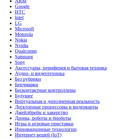
ARM
Google
HTC
Intel
LG
Microsoft
Motorola
Nokia
Nvidia
Qualcomm
Samsung
Sony
Аксессуары, периферия и бытовая техника
Аудио- и видеотехника
Без рубрики
Бенчмарки
Бесконтактные контроллеры
Будущее
Виртуальная и дополненная реальность
Десктопные процессоры и видеокарты
Джейлбрейк и хакерство
Дроны, роботы и биоботы
Игры и игровые приставки
Инновационные технологии
Интернет вещей (IoT)