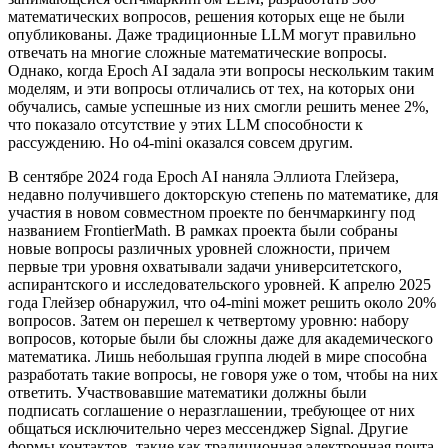
математических вопросов, решения которых еще не были
опубликованы. Даже традиционные LLM могут правильно
отвечать на многие сложные математические вопросы.
Однако, когда Epoch AI задала эти вопросы нескольким таким
моделям, и эти вопросы отличались от тех, на которых они
обучались, самые успешные из них смогли решить менее 2%,
что показало отсутствие у этих LLM способности к
рассуждению. Но o4-mini оказался совсем другим.
В сентябре 2024 года Epoch AI наняла Эллиота Глейзера,
недавно получившего докторскую степень по математике, для
участия в новом совместном проекте по бенчмаркингу под
названием FrontierMath. В рамках проекта были собраны
новые вопросы различных уровней сложности, причем
первые три уровня охватывали задачи университетского,
аспирантского и исследовательского уровней. К апрелю 2025
года Глейзер обнаружил, что o4-mini может решить около 20%
вопросов. Затем он перешел к четвертому уровню: набору
вопросов, которые были бы сложны даже для академического
математика. Лишь небольшая группа людей в мире способна
разработать такие вопросы, не говоря уже о том, чтобы на них
ответить. Участвовавшие математики должны были
подписать соглашение о неразглашении, требующее от них
общаться исключительно через мессенджер Signal. Другие
формы контактов, такие как традиционная электронная почта,