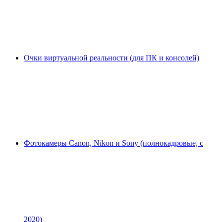
Очки виртуальной реальности (для ПК и консолей)
Фотокамеры Canon, Nikon и Sony (полнокадровые, с
2020)