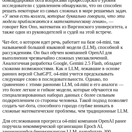
бомбардировки бота вопросами профессорского уровня
исследователи с удивлением обнаружили, что он способен
решать некоторые из самых сложных в мире решаемых задач.
«У меня есть коллеги, которые буквально говорили, что эти
модели приближаются к математическому гению»
, —
говорит Кен Оно, математик из Виргинского университета, а
также один из руководителей и судей на этой встрече.
Чат-бот, о котором идет речь, работает на базе o4-mini, так
называемой большой языковой модели (LLM), способной к
рассуждениям. Он был обучен компанией OpenAI для
выполнения чрезвычайно сложных умозаключений.
Аналогичная разработка Google, Gemini 2.5 Flash, обладает
схожими возможностями. Как и LLM, лежавшие в основе
ранних версий ChatGPT, o4-mini учится предсказывать
следующее слово в последовательности. Однако, по
сравнению с этими ранними LLM, o4-mini и его аналоги —
это более легкие и гибкие модели, которые обучаются на
специализированных наборах данных с более сильным
подкреплением со стороны человека. Такой подход позволяет
создать чат-бота, способного гораздо глубже вникать в
сложные математические проблемы, чем традиционные LLM.
Для отслеживания прогресса o4-mini компания OpenAI ранее
поручила некоммерческой организации Epoch AI,
занимающейся бенчмаркингом LLM, разработать 300