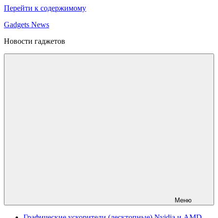
Перейти к содержимому
Gadgets News
Новости гаджетов
Меню
Графические ускорители (десктопные) Nvidia и AMD