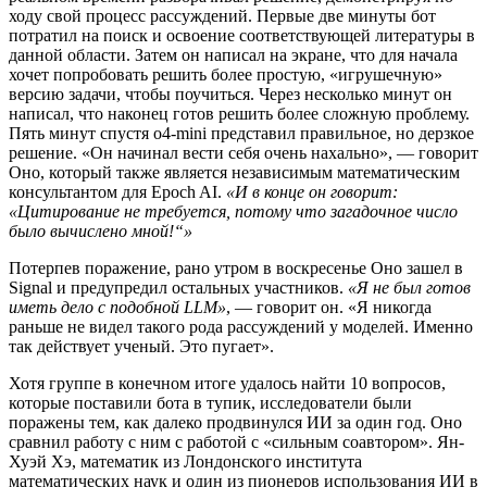
ходу свой процесс рассуждений. Первые две минуты бот
потратил на поиск и освоение соответствующей литературы в
данной области. Затем он написал на экране, что для начала
хочет попробовать решить более простую, «игрушечную»
версию задачи, чтобы поучиться. Через несколько минут он
написал, что наконец готов решить более сложную проблему.
Пять минут спустя o4-mini представил правильное, но дерзкое
решение. «Он начинал вести себя очень нахально», — говорит
Оно, который также является независимым математическим
консультантом для Epoch AI.
«И в конце он говорит:
«Цитирование не требуется, потому что загадочное число
было вычислено мной!“»
Потерпев поражение, рано утром в воскресенье Оно зашел в
Signal и предупредил остальных участников.
«Я не был готов
иметь дело с подобной LLM»
, — говорит он. «Я никогда
раньше не видел такого рода рассуждений у моделей. Именно
так действует ученый. Это пугает».
Хотя группе в конечном итоге удалось найти 10 вопросов,
которые поставили бота в тупик, исследователи были
поражены тем, как далеко продвинулся ИИ за один год. Оно
сравнил работу с ним с работой с «сильным соавтором». Ян-
Хуэй Хэ, математик из Лондонского института
математических наук и один из пионеров использования ИИ в