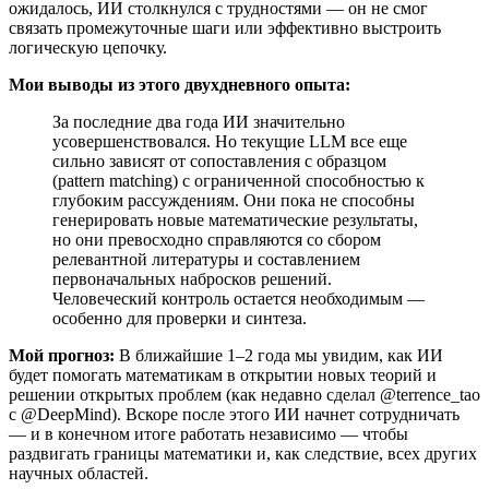
ожидалось, ИИ столкнулся с трудностями — он не смог
связать промежуточные шаги или эффективно выстроить
логическую цепочку.
Мои выводы из этого двухдневного опыта:
За последние два года ИИ значительно
усовершенствовался. Но текущие LLM все еще
сильно зависят от сопоставления с образцом
(pattern matching) с ограниченной способностью к
глубоким рассуждениям. Они пока не способны
генерировать новые математические результаты,
но они превосходно справляются со сбором
релевантной литературы и составлением
первоначальных набросков решений.
Человеческий контроль остается необходимым —
особенно для проверки и синтеза.
Мой прогноз:
В ближайшие 1–2 года мы увидим, как ИИ
будет помогать математикам в открытии новых теорий и
решении открытых проблем (как недавно сделал @terrence_tao
с @DeepMind). Вскоре после этого ИИ начнет сотрудничать
— и в конечном итоге работать независимо — чтобы
раздвигать границы математики и, как следствие, всех других
научных областей.