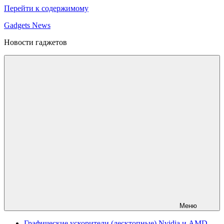
Перейти к содержимому
Gadgets News
Новости гаджетов
Меню
Графические ускорители (десктопные) Nvidia и AMD