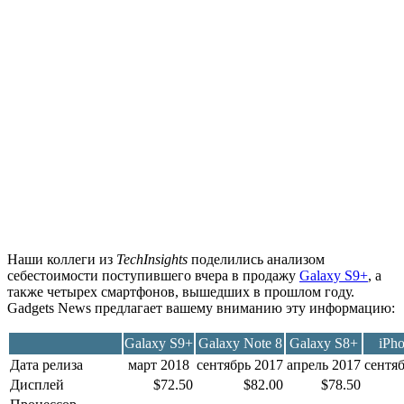
Наши коллеги из
TechInsights
поделились анализом
себестоимости поступившего вчера в продажу
Galaxy S9+
, а
также четырех смартфонов, вышедших в прошлом году.
Gadgets News предлагает вашему вниманию эту информацию:
Galaxy S9+
Galaxy Note 8
Galaxy S8+
iPh
Дата релиза
март 2018
сентябрь 2017
апрель 2017
сентя
Дисплей
$72.50
$82.00
$78.50