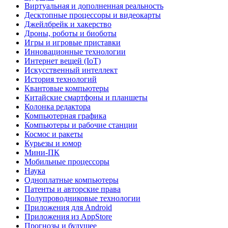
Виртуальная и дополненная реальность
Десктопные процессоры и видеокарты
Джейлбрейк и хакерство
Дроны, роботы и биоботы
Игры и игровые приставки
Инновационные технологии
Интернет вещей (IoT)
Искусственный интеллект
История технологий
Квантовые компьютеры
Китайские смартфоны и планшеты
Колонка редактора
Компьютерная графика
Компьютеры и рабочие станции
Космос и ракеты
Курьезы и юмор
Мини-ПК
Мобильные процессоры
Наука
Одноплатные компьютеры
Патенты и авторские права
Полупроводниковые технологии
Приложения для Android
Приложения из AppStore
Прогнозы и будущее