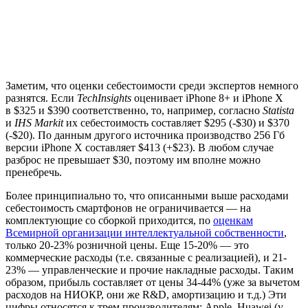
Заметим, что оценки себестоимости среди экспертов немного
разнятся. Если
TechInsights
оценивает iPhone 8+ и iPhone X
в $325 и $390 соответственно, то, например, согласно
Statista
и
IHS Markit
их себестоимость составляет $295 (-$30) и $370
(-$20). По данным другого источника производство 256 Гб
версии iPhone X составляет $413 (+$23). В любом случае
разброс не превышает $30, поэтому им вполне можно
пренебречь.
Более принципиально то, что описанными выше расходами
себестоимость смартфонов не ограничивается — на
комплектующие со сборкой приходится, по
оценкам
Всемирной организации интеллектуальной собственности
,
только 20-23% розничной цены. Еще 15-20% — это
коммерческие расходы (т.е. связанные с реализацией), и 21-
23% — управленческие и прочие накладные расходы. Таким
образом, прибыль составляет от цены 34-44% (уже за вычетом
расходов на НИОКР, они же R&D, амортизацию и т.д.) Эти
цифры относятся к трем производителям: Apple, Huawei (у