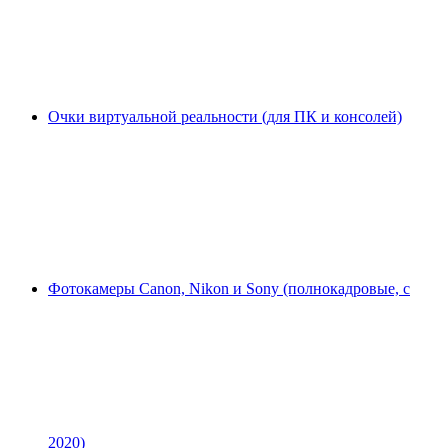
Очки виртуальной реальности (для ПК и консолей)
Фотокамеры Canon, Nikon и Sony (полнокадровые, с
2020)