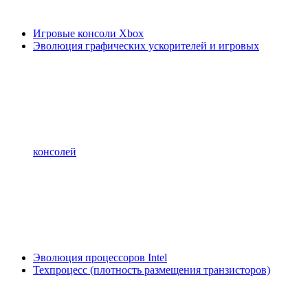
Игровые консоли Xbox
Эволюция графических ускорителей и игровых
консолей
Эволюция процессоров Intel
Техпроцесс (плотность размещения транзисторов)