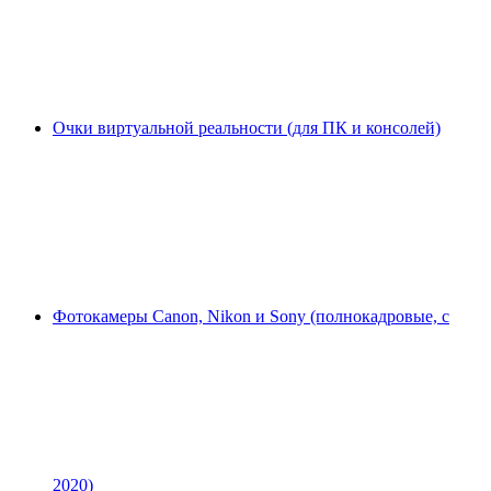
Очки виртуальной реальности (для ПК и консолей)
Фотокамеры Canon, Nikon и Sony (полнокадровые, с
2020)