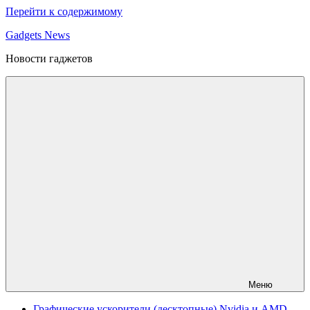
Перейти к содержимому
Gadgets News
Новости гаджетов
Меню
Графические ускорители (десктопные) Nvidia и AMD