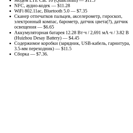
Модем LTE Cat. 16 (Qualcomm) — $11.5
NFC, аудио-кодек — $11.28
WiFi 802.11ac, Bluetooth 5.0 — $7.35
Сканер отпечатков пальцев, акселерометр, гироскоп,
электронный компас, барометр, датчик цвета(?), датчик
освещения — $6.65
Аккумуляторная батарея 12.28 Вт⋅ч / 2,691 мА·ч / 3.82 В
(Huizhou Desay Battery) — $4.45
Содержимое коробки (зарядник, USB-кабель, гарнитура,
3.5-мм переходник) — $11.5
Сборка — $7.36.