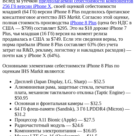
Вслед за утечкой
предполагаемой себестоимости компонентов
256 Гб версии iPhone X
, своей оценкой себестоимости
младшей (64 Гб) версии iPhone 8 Plus поделилось британское
консалтинговое агентство
IHS Markit
. Согласно этой оценке,
полная стоимость производства
iPhone 8 Plus
(цена без НДС в
США — $799) составляет $295. Это на $18 дороже iPhone 7
Plus, чья младшая (16 Гб) версия на момент релиза
продавалась в США за $749. Если эти сведения верны, то
норма прибыли iPhone 8 Plus составляет 63% (без учета
затрат на R&D, рекламу, логистику и накладных расходов) —
почти как у iPhone X (64%).
Основными элементами себестоимости iPhone 8 Plus по
оценкам IHS Markit являются:
Дисплей (Japan Display, LG, Sharp) — $52.5
Алюминиевая рама, защитные стекла, печатная
плата, механизм тактильного отклика (Taptic Engine) —
$50.95
Основная и фронтальная камеры — $32.5
64 Гб флеш-памяти (Sandisk), 3 Гб LPDDR4 (Micron) —
$31.2
Процессор A11 Bionic (Apple) — $27.5
Радиочастотный модуль — $24.6
Компоненты электропитания — $16.05