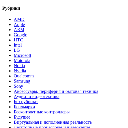
Рубрики
AMD
Apple
ARM
Google
HTC
Intel
LG
Microsoft
Motorola
Nokia
Nvidia
Qualcomm
Samsung
Sony
Аксессуары, периферия и бытовая техника
Аудио- и видеотехника
Без рубрики
Бенчмарки
Бесконтактные контроллеры
Будущее
Виртуальная и дополненная реальность
Десктопные процессоры и видеокарты