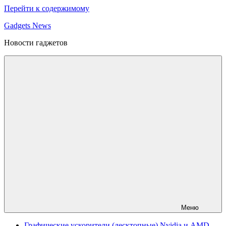
Перейти к содержимому
Gadgets News
Новости гаджетов
Меню
Графические ускорители (десктопные) Nvidia и AMD