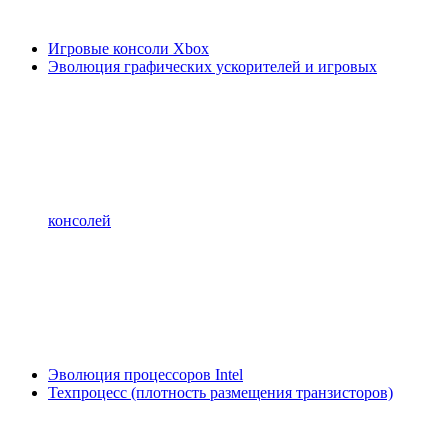
Игровые консоли Xbox
Эволюция графических ускорителей и игровых
консолей
Эволюция процессоров Intel
Техпроцесс (плотность размещения транзисторов)