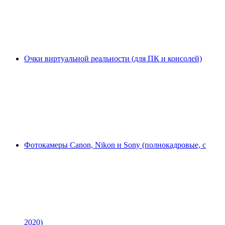
Очки виртуальной реальности (для ПК и консолей)
Фотокамеры Canon, Nikon и Sony (полнокадровые, с
2020)