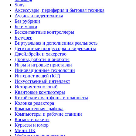
Sony
Аксессуары, периферия и бытовая техника
Аудио- и видеотехника
Без рубрики
Бенчмарки
Бесконтактные контроллеры
Будущее
Виртуальная и дополненная реальность
Десктопные процессоры и видеокарты
Джейлбрейк и хакерство
Дроны, роботы и биоботы
Игры и игровые приставки
Инновационные технологии
Интернет вещей (IoT)
Искусственный интеллект
История технологий
Квантовые компьютеры
Китайские смартфоны и планшеты
Колонка редактора
Компьютерная графика
Компьютеры и рабочие станции
Космос и ракеты
Курьезы и юмор
Мини-ПК
Мобильные процессоры