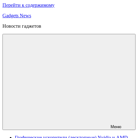
Перейти к содержимому
Gadgets News
Новости гаджетов
Меню
Графические ускорители (десктопные) Nvidia и AMD