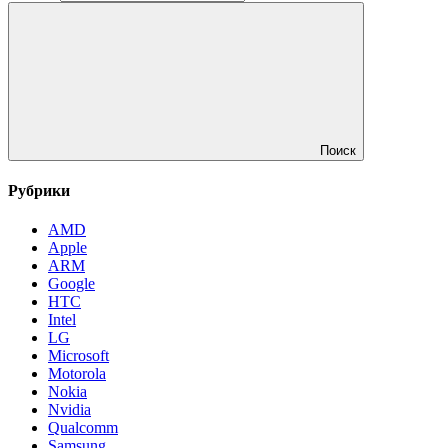
Поиск
Рубрики
AMD
Apple
ARM
Google
HTC
Intel
LG
Microsoft
Motorola
Nokia
Nvidia
Qualcomm
Samsung