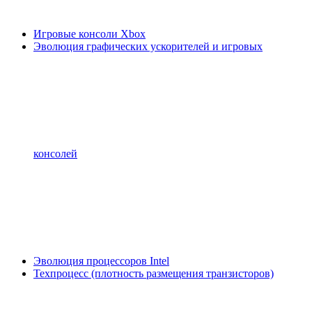
Игровые консоли Xbox
Эволюция графических ускорителей и игровых
консолей
Эволюция процессоров Intel
Техпроцесс (плотность размещения транзисторов)