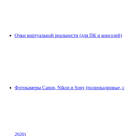
Очки виртуальной реальности (для ПК и консолей)
Фотокамеры Canon, Nikon и Sony (полнокадровые, с
2020)