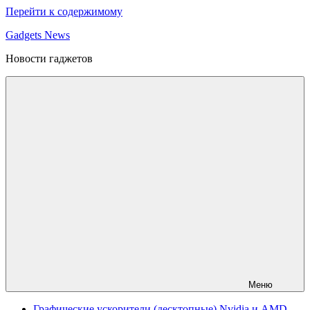
Перейти к содержимому
Gadgets News
Новости гаджетов
Меню
Графические ускорители (десктопные) Nvidia и AMD