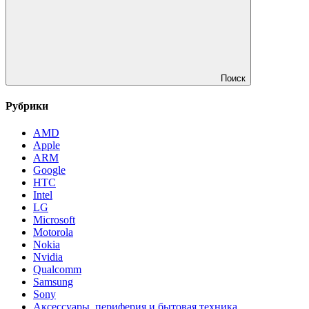
Поиск
Рубрики
AMD
Apple
ARM
Google
HTC
Intel
LG
Microsoft
Motorola
Nokia
Nvidia
Qualcomm
Samsung
Sony
Аксессуары, периферия и бытовая техника