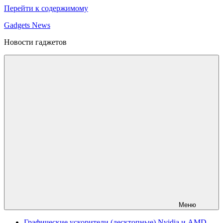
Перейти к содержимому
Gadgets News
Новости гаджетов
Меню
Графические ускорители (десктопные) Nvidia и AMD