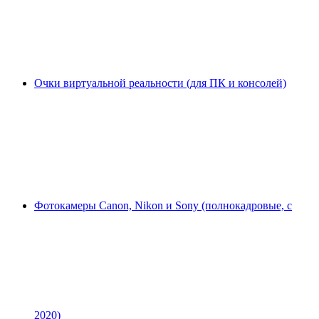
Очки виртуальной реальности (для ПК и консолей)
Фотокамеры Canon, Nikon и Sony (полнокадровые, с
2020)