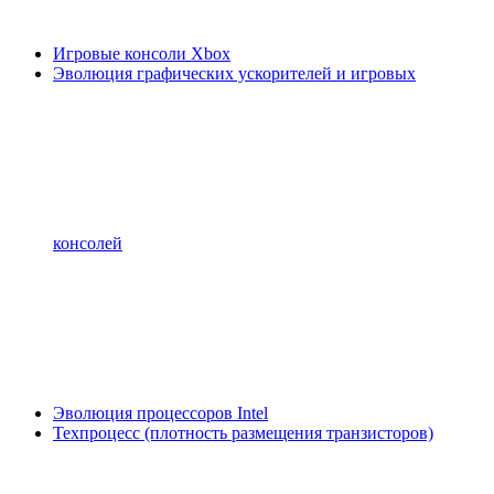
Игровые консоли Xbox
Эволюция графических ускорителей и игровых
консолей
Эволюция процессоров Intel
Техпроцесс (плотность размещения транзисторов)