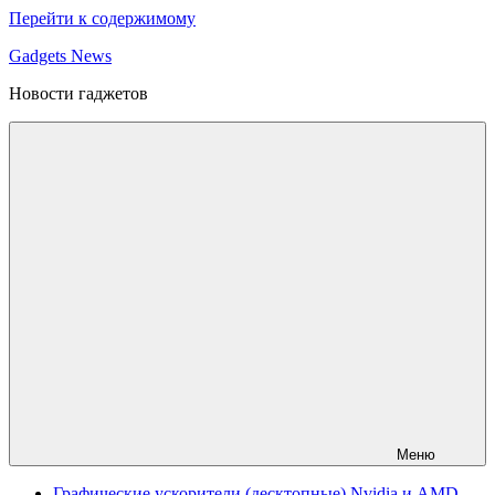
Перейти к содержимому
Gadgets News
Новости гаджетов
Меню
Графические ускорители (десктопные) Nvidia и AMD