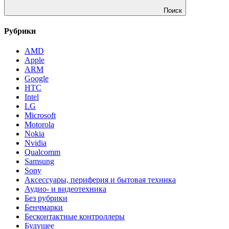
Поиск
Рубрики
AMD
Apple
ARM
Google
HTC
Intel
LG
Microsoft
Motorola
Nokia
Nvidia
Qualcomm
Samsung
Sony
Аксессуары, периферия и бытовая техника
Аудио- и видеотехника
Без рубрики
Бенчмарки
Бесконтактные контроллеры
Будущее