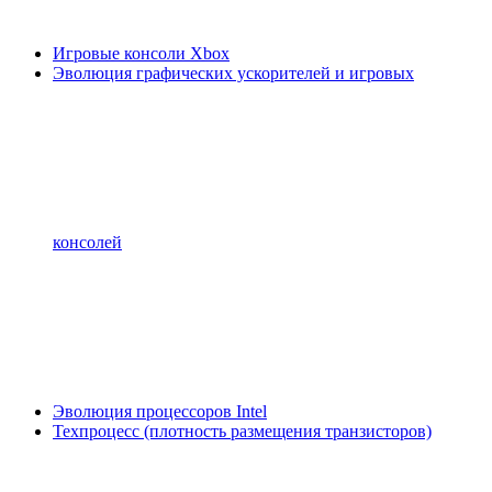
Игровые консоли Xbox
Эволюция графических ускорителей и игровых
консолей
Эволюция процессоров Intel
Техпроцесс (плотность размещения транзисторов)