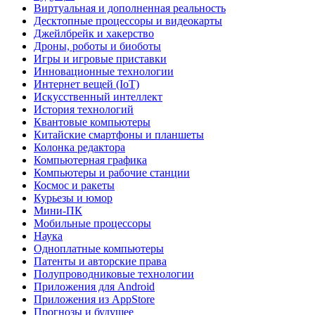
Виртуальная и дополненная реальность
Десктопные процессоры и видеокарты
Джейлбрейк и хакерство
Дроны, роботы и биоботы
Игры и игровые приставки
Инновационные технологии
Интернет вещей (IoT)
Искусственный интеллект
История технологий
Квантовые компьютеры
Китайские смартфоны и планшеты
Колонка редактора
Компьютерная графика
Компьютеры и рабочие станции
Космос и ракеты
Курьезы и юмор
Мини-ПК
Мобильные процессоры
Наука
Одноплатные компьютеры
Патенты и авторские права
Полупроводниковые технологии
Приложения для Android
Приложения из AppStore
Прогнозы и будущее