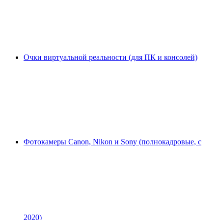
Очки виртуальной реальности (для ПК и консолей)
Фотокамеры Canon, Nikon и Sony (полнокадровые, с
2020)