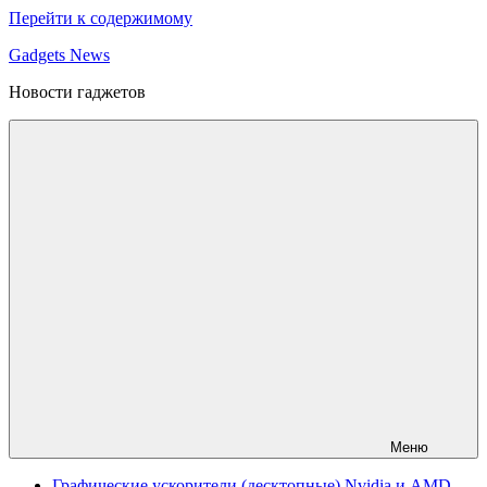
Перейти к содержимому
Gadgets News
Новости гаджетов
Меню
Графические ускорители (десктопные) Nvidia и AMD