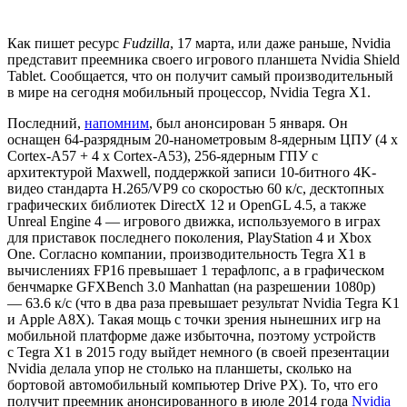
Как пишет ресурс
Fudzilla
, 17 марта, или даже раньше, Nvidia
представит преемника своего игрового планшета Nvidia Shield
Tablet. Сообщается, что он получит самый производительный
в мире на сегодня мобильный процессор, Nvidia Tegra X1.
Последний,
напомним
, был анонсирован 5 января. Он
оснащен 64-разрядным 20-нанометровым 8-ядерным ЦПУ (4 x
Cortex-A57 + 4 x Cortex-A53), 256-ядерным ГПУ с
архитектурой Maxwell, поддержкой записи 10-битного 4K-
видео стандарта H.265/VP9 со скоростью 60 к/с, десктопных
графических библиотек DirectX 12 и OpenGL 4.5, а также
Unreal Engine 4 — игрового движка, используемого в играх
для приставок последнего поколения, PlayStation 4 и Xbox
One. Согласно компании, производительность Tegra X1 в
вычислениях FP16 превышает 1 терафлопс, а в графическом
бенчмарке GFXBench 3.0 Manhattan (на разрешении 1080p)
— 63.6 к/с (что в два раза превышает результат Nvidia Tegra K1
и Apple A8X). Такая мощь с точки зрения нынешних игр на
мобильной платформе даже избыточна, поэтому устройств
с Tegra X1 в 2015 году выйдет немного (в своей презентации
Nvidia делала упор не столько на планшеты, сколько на
бортовой автомобильный компьютер Drive PX). То, что его
получит преемник анонсированного в июле 2014 года
Nvidia