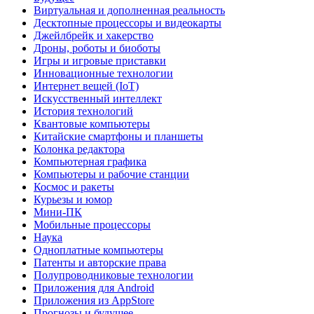
Виртуальная и дополненная реальность
Десктопные процессоры и видеокарты
Джейлбрейк и хакерство
Дроны, роботы и биоботы
Игры и игровые приставки
Инновационные технологии
Интернет вещей (IoT)
Искусственный интеллект
История технологий
Квантовые компьютеры
Китайские смартфоны и планшеты
Колонка редактора
Компьютерная графика
Компьютеры и рабочие станции
Космос и ракеты
Курьезы и юмор
Мини-ПК
Мобильные процессоры
Наука
Одноплатные компьютеры
Патенты и авторские права
Полупроводниковые технологии
Приложения для Android
Приложения из AppStore
Прогнозы и будущее