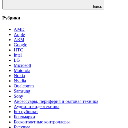
Поиск
Рубрики
AMD
Apple
ARM
Google
HTC
Intel
LG
Microsoft
Motorola
Nokia
Nvidia
Qualcomm
Samsung
Sony
Аксессуары, периферия и бытовая техника
Аудио- и видеотехника
Без рубрики
Бенчмарки
Бесконтактные контроллеры
Будущее