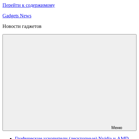
Перейти к содержимому
Gadgets News
Новости гаджетов
Меню
Графические ускорители (десктопные) Nvidia и AMD