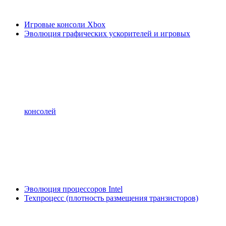
Игровые консоли Xbox
Эволюция графических ускорителей и игровых
консолей
Эволюция процессоров Intel
Техпроцесс (плотность размещения транзисторов)