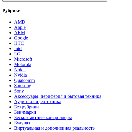
Рубрики
AMD
Apple
ARM
Google
HTC
Intel
LG
Microsoft
Motorola
Nokia
Nvidia
Qualcomm
Samsung
Sony
Аксессуары, периферия и бытовая техника
Аудио- и видеотехника
Без рубрики
Бенчмарки
Бесконтактные контроллеры
Будущее
Виртуальная и дополненная реальность