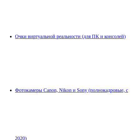
Очки виртуальной реальности (для ПК и консолей)
Фотокамеры Canon, Nikon и Sony (полнокадровые, с
2020)