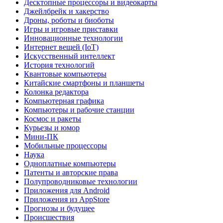
Десктопные процессоры и видеокарты
Джейлбрейк и хакерство
Дроны, роботы и биоботы
Игры и игровые приставки
Инновационные технологии
Интернет вещей (IoT)
Искусственный интеллект
История технологий
Квантовые компьютеры
Китайские смартфоны и планшеты
Колонка редактора
Компьютерная графика
Компьютеры и рабочие станции
Космос и ракеты
Курьезы и юмор
Мини-ПК
Мобильные процессоры
Наука
Одноплатные компьютеры
Патенты и авторские права
Полупроводниковые технологии
Приложения для Android
Приложения из AppStore
Прогнозы и будущее
Происшествия