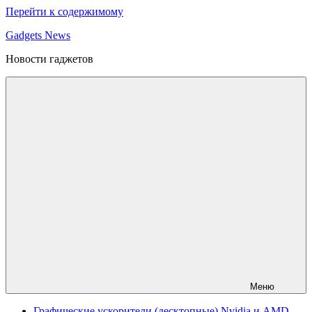
Перейти к содержимому
Gadgets News
Новости гаджетов
Меню
Графические ускорители (десктопные) Nvidia и AMD