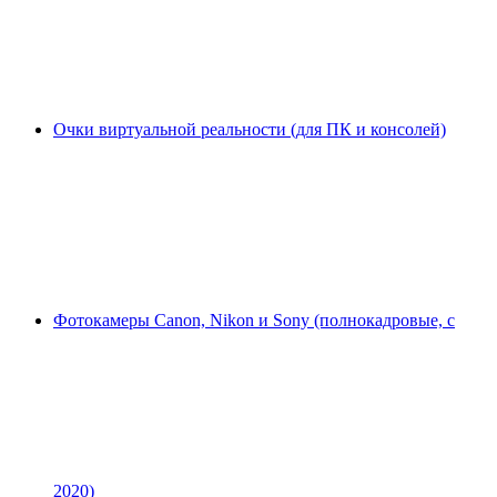
Очки виртуальной реальности (для ПК и консолей)
Фотокамеры Canon, Nikon и Sony (полнокадровые, с
2020)