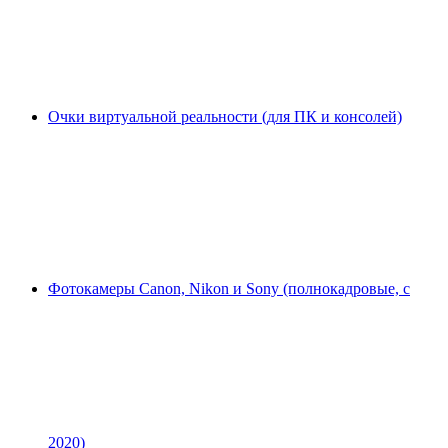
Очки виртуальной реальности (для ПК и консолей)
Фотокамеры Canon, Nikon и Sony (полнокадровые, с
2020)