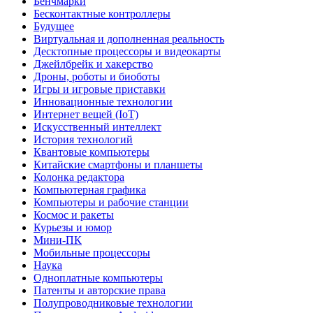
Бенчмарки
Бесконтактные контроллеры
Будущее
Виртуальная и дополненная реальность
Десктопные процессоры и видеокарты
Джейлбрейк и хакерство
Дроны, роботы и биоботы
Игры и игровые приставки
Инновационные технологии
Интернет вещей (IoT)
Искусственный интеллект
История технологий
Квантовые компьютеры
Китайские смартфоны и планшеты
Колонка редактора
Компьютерная графика
Компьютеры и рабочие станции
Космос и ракеты
Курьезы и юмор
Мини-ПК
Мобильные процессоры
Наука
Одноплатные компьютеры
Патенты и авторские права
Полупроводниковые технологии