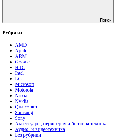
Поиск
Рубрики
AMD
Apple
ARM
Google
HTC
Intel
LG
Microsoft
Motorola
Nokia
Nvidia
Qualcomm
Samsung
Sony
Аксессуары, периферия и бытовая техника
Аудио- и видеотехника
Без рубрики