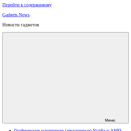
Перейти к содержимому
Gadgets News
Новости гаджетов
Меню
Графические ускорители (десктопные) Nvidia и AMD