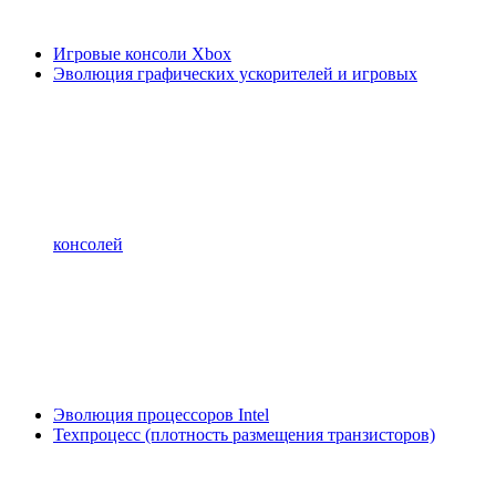
Игровые консоли Xbox
Эволюция графических ускорителей и игровых
консолей
Эволюция процессоров Intel
Техпроцесс (плотность размещения транзисторов)