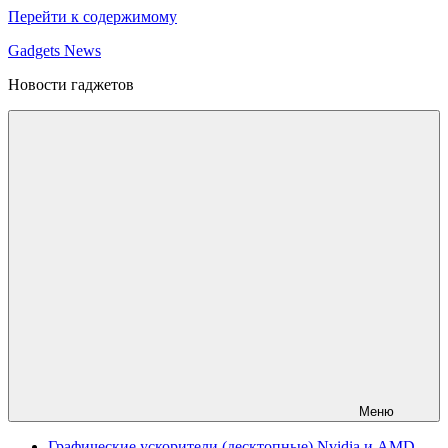
Перейти к содержимому
Gadgets News
Новости гаджетов
Меню
Графические ускорители (десктопные) Nvidia и AMD