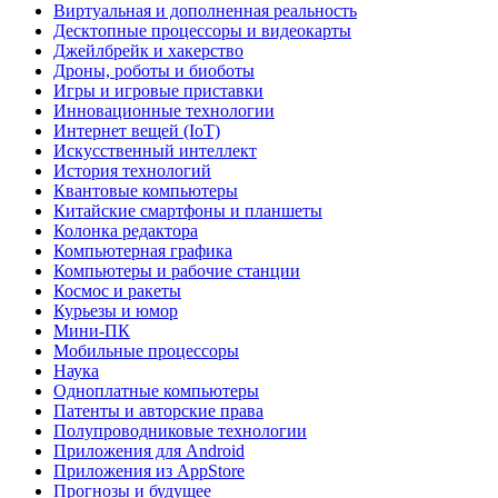
Виртуальная и дополненная реальность
Десктопные процессоры и видеокарты
Джейлбрейк и хакерство
Дроны, роботы и биоботы
Игры и игровые приставки
Инновационные технологии
Интернет вещей (IoT)
Искусственный интеллект
История технологий
Квантовые компьютеры
Китайские смартфоны и планшеты
Колонка редактора
Компьютерная графика
Компьютеры и рабочие станции
Космос и ракеты
Курьезы и юмор
Мини-ПК
Мобильные процессоры
Наука
Одноплатные компьютеры
Патенты и авторские права
Полупроводниковые технологии
Приложения для Android
Приложения из AppStore
Прогнозы и будущее