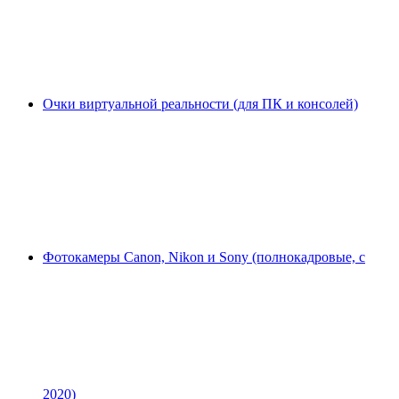
Очки виртуальной реальности (для ПК и консолей)
Фотокамеры Canon, Nikon и Sony (полнокадровые, с
2020)