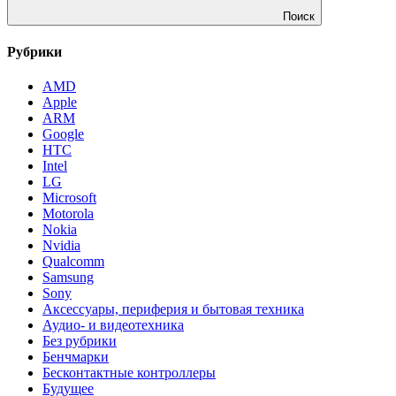
Поиск
Рубрики
AMD
Apple
ARM
Google
HTC
Intel
LG
Microsoft
Motorola
Nokia
Nvidia
Qualcomm
Samsung
Sony
Аксессуары, периферия и бытовая техника
Аудио- и видеотехника
Без рубрики
Бенчмарки
Бесконтактные контроллеры
Будущее