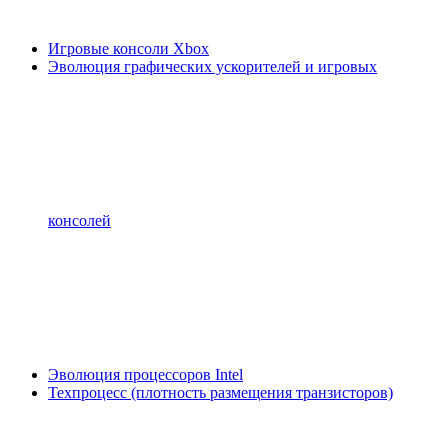
Игровые консоли Xbox
Эволюция графических ускорителей и игровых
консолей
Эволюция процессоров Intel
Техпроцесс (плотность размещения транзисторов)