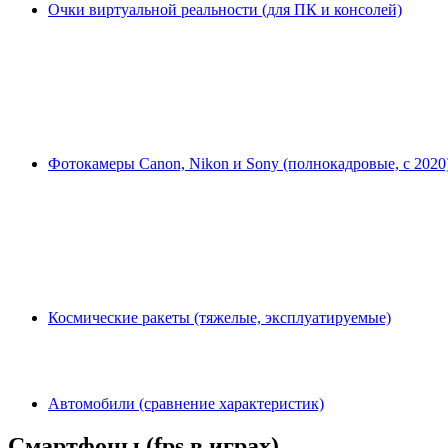
Очки виртуальной реальности (для ПК и консолей)
Фотокамеры Canon, Nikon и Sony (полнокадровые, с 2020
Космические ракеты (тяжелые, эксплуатируемые)
Автомобили (сравнение характеристик)
Смартфоны (fps в играх)