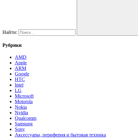
Найти:
Рубрики
AMD
Apple
ARM
Google
HTC
Intel
LG
Microsoft
Motorola
Nokia
Nvidia
Qualcomm
Samsung
Sony
Аксессуары, периферия и бытовая техника