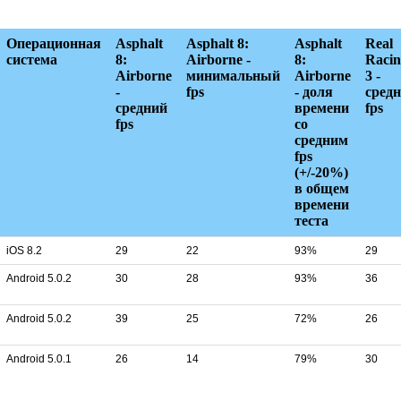
Операционная
Asphalt
Asphalt 8:
Asphalt
Real
система
8:
Airborne -
8:
Racin
Airborne
минимальный
Airborne
3 -
-
fps
- доля
сред
средний
времени
fps
fps
со
средним
fps
(+/-20%)
в общем
времени
теста
iOS 8.2
29
22
93%
29
Android 5.0.2
30
28
93%
36
Android 5.0.2
39
25
72%
26
Android 5.0.1
26
14
79%
30