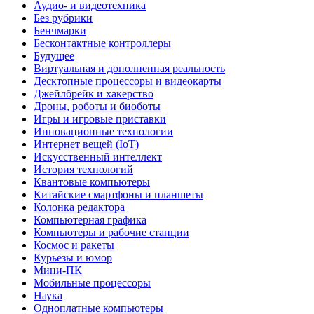
Аудио- и видеотехника
Без рубрики
Бенчмарки
Бесконтактные контроллеры
Будущее
Виртуальная и дополненная реальность
Десктопные процессоры и видеокарты
Джейлбрейк и хакерство
Дроны, роботы и биоботы
Игры и игровые приставки
Инновационные технологии
Интернет вещей (IoT)
Искусственный интеллект
История технологий
Квантовые компьютеры
Китайские смартфоны и планшеты
Колонка редактора
Компьютерная графика
Компьютеры и рабочие станции
Космос и ракеты
Курьезы и юмор
Мини-ПК
Мобильные процессоры
Наука
Одноплатные компьютеры