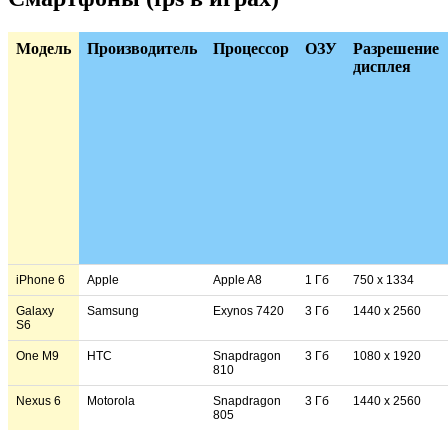
Модель
Производитель
Процессор
ОЗУ
Разрешение
дисплея
iPhone 6
Apple
Apple A8
1 Гб
750 x 1334
Galaxy
Samsung
Exynos 7420
3 Гб
1440 x 2560
S6
One M9
HTC
Snapdragon
3 Гб
1080 x 1920
810
Nexus 6
Motorola
Snapdragon
3 Гб
1440 x 2560
805