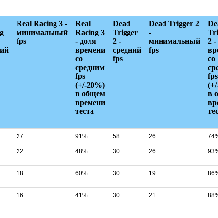
Real Racing 3 -
Real
Dead
Dead Trigger 2
De
g
минимальный
Racing 3
Trigger
-
Tr
fps
- доля
2 -
минимальный
2 -
ний
времени
средний
fps
вр
со
fps
со
средним
ср
fps
fps
(+/-20%)
(+
в общем
в 
времени
вр
теста
те
27
91%
58
26
74
22
48%
30
26
93
18
60%
30
19
86
16
41%
30
21
88