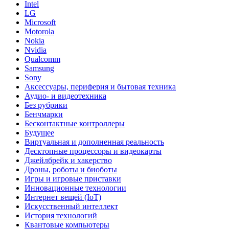
Intel
LG
Microsoft
Motorola
Nokia
Nvidia
Qualcomm
Samsung
Sony
Аксессуары, периферия и бытовая техника
Аудио- и видеотехника
Без рубрики
Бенчмарки
Бесконтактные контроллеры
Будущее
Виртуальная и дополненная реальность
Десктопные процессоры и видеокарты
Джейлбрейк и хакерство
Дроны, роботы и биоботы
Игры и игровые приставки
Инновационные технологии
Интернет вещей (IoT)
Искусственный интеллект
История технологий
Квантовые компьютеры