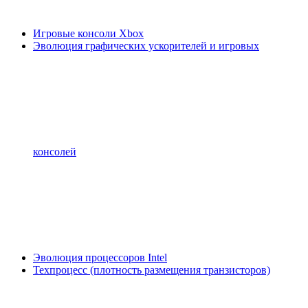
Игровые консоли Xbox
Эволюция графических ускорителей и игровых
консолей
Эволюция процессоров Intel
Техпроцесс (плотность размещения транзисторов)