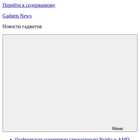
Перейти к содержимому
Gadgets News
Новости гаджетов
Меню
Графические ускорители (десктопные) Nvidia и AMD