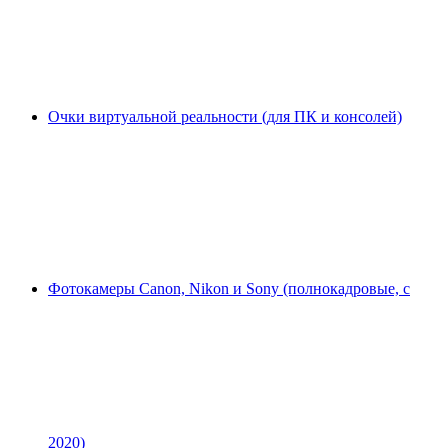
Очки виртуальной реальности (для ПК и консолей)
Фотокамеры Canon, Nikon и Sony (полнокадровые, с
2020)