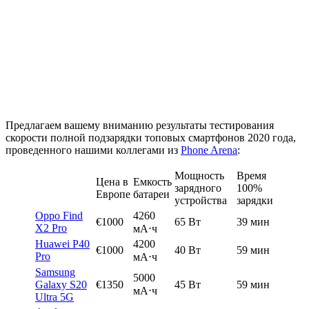
Предлагаем вашему вниманию результаты тестирования
скорости полной подзарядки топовых смартфонов 2020 года,
проведенного нашими коллегами из
Phone Arena
:
Мощность
Время
Цена в
Емкость
зарядного
100%
Европе
батареи
устройства
зарядки
Oppo Find
4260
€1000
65 Вт
39 мин
X2 Pro
мА⋅ч
Huawei P40
4200
€1000
40 Вт
59 мин
Pro
мА⋅ч
Samsung
5000
Galaxy S20
€1350
45 Вт
59 мин
мА⋅ч
Ultra 5G