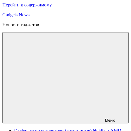
Перейти к содержимому
Gadgets News
Новости гаджетов
Меню
Графические ускорители (десктопные) Nvidia и AMD