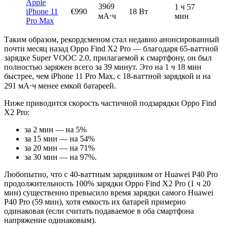
Apple
3969
1 ч 57
iPhone 11
€990
18 Вт
мА⋅ч
мин
Pro Max
Таким образом, рекордсменом стал недавно анонсированный
почти месяц назад Oppo Find X2 Pro — благодаря 65-ваттной
зарядке Super VOOC 2.0, прилагаемой к смартфону, он был
полностью заряжен всего за 39 минут. Это на 1 ч 18 мин
быстрее, чем iPhone 11 Pro Max, с 18-ваттной зарядкой и на
291 мА⋅ч менее емкой батареей.
Ниже приводится скорость частичной подзарядки Oppo Find
X2 Pro:
за 2 мин — на 5%
за 15 мин — на 54%
за 20 мин — на 71%
за 30 мин — на 97%.
Любопытно, что с 40-ваттным зарядником от Huawei P40 Pro
продолжительность 100% зарядки Oppo Find X2 Pro (1 ч 20
мин) существенно превысило время зарядки самого Huawei
P40 Pro (59 мин), хотя емкость их батарей примерно
одинаковая (если считать подаваемое в оба смартфона
напряжение одинаковым).