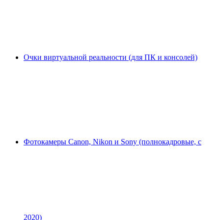
Очки виртуальной реальности (для ПК и консолей)
Фотокамеры Canon, Nikon и Sony (полнокадровые, с
2020)