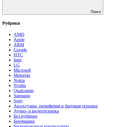
Поиск
Рубрики
AMD
Apple
ARM
Google
HTC
Intel
LG
Microsoft
Motorola
Nokia
Nvidia
Qualcomm
Samsung
Sony
Аксессуары, периферия и бытовая техника
Аудио- и видеотехника
Без рубрики
Бенчмарки
Бесконтактные контроллеры