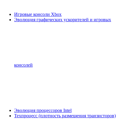
Игровые консоли Xbox
Эволюция графических ускорителей и игровых
консолей
Эволюция процессоров Intel
Техпроцесс (плотность размещения транзисторов)