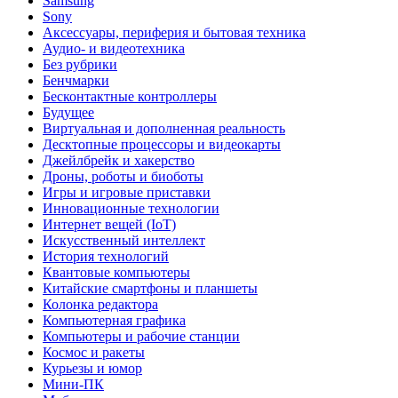
Samsung
Sony
Аксессуары, периферия и бытовая техника
Аудио- и видеотехника
Без рубрики
Бенчмарки
Бесконтактные контроллеры
Будущее
Виртуальная и дополненная реальность
Десктопные процессоры и видеокарты
Джейлбрейк и хакерство
Дроны, роботы и биоботы
Игры и игровые приставки
Инновационные технологии
Интернет вещей (IoT)
Искусственный интеллект
История технологий
Квантовые компьютеры
Китайские смартфоны и планшеты
Колонка редактора
Компьютерная графика
Компьютеры и рабочие станции
Космос и ракеты
Курьезы и юмор
Мини-ПК