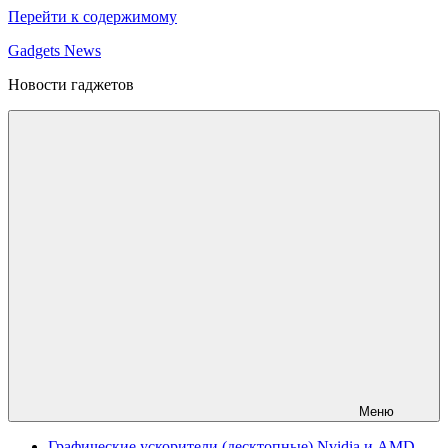
Перейти к содержимому
Gadgets News
Новости гаджетов
Меню
Графические ускорители (десктопные) Nvidia и AMD