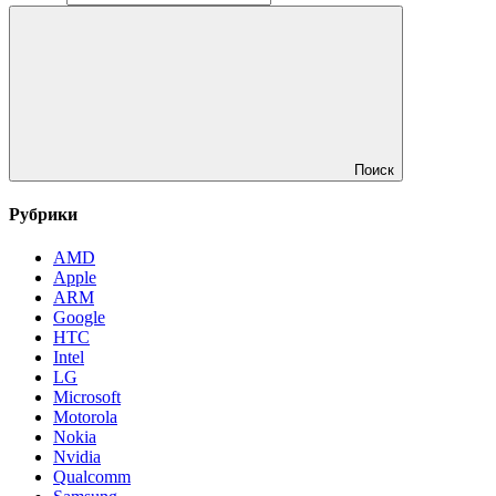
Поиск
Рубрики
AMD
Apple
ARM
Google
HTC
Intel
LG
Microsoft
Motorola
Nokia
Nvidia
Qualcomm