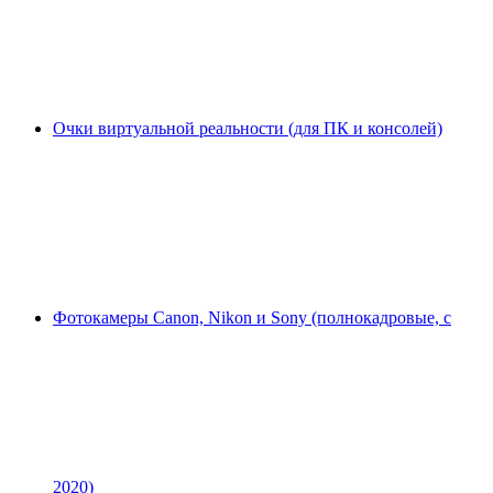
Очки виртуальной реальности (для ПК и консолей)
Фотокамеры Canon, Nikon и Sony (полнокадровые, с
2020)