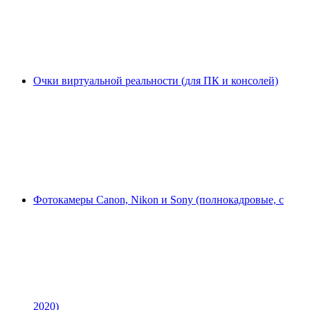
Очки виртуальной реальности (для ПК и консолей)
Фотокамеры Canon, Nikon и Sony (полнокадровые, с
2020)