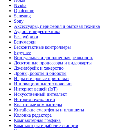
Nokia
Nvidia
Qualcomm
Samsung
Sony
Аксессуары, периферия и бытовая техника
Аудио- и видеотехника
Без рубрики
Бенчмарки
Бесконтактные контроллеры
Будущее
Виртуальная и дополненная реальность
Десктопные процессоры и видеокарты
Джейлбрейк и хакерство
Дроны, роботы и биоботы
Игры и игровые приставки
Инновационные технологии
Интернет вещей (IoT)
Искусственный интеллект
История технологий
Квантовые компьютеры
Китайские смартфоны и планшеты
Колонка редактора
Компьютерная графика
Компьютеры и рабочие станции