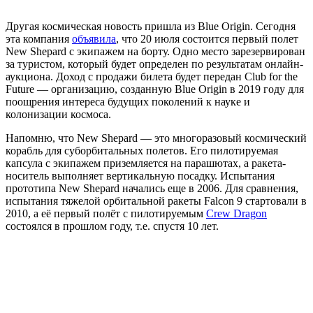
Другая космическая новость пришла из Blue Origin. Сегодня
эта компания
объявила
, что 20 июля состоится первый полет
New Shepard с экипажем на борту. Одно место зарезервирован
за туристом, который будет определен по результатам онлайн-
аукциона. Доход с продажи билета будет передан Club for the
Future — организацию, созданную Blue Origin в 2019 году для
поощрения интереса будущих поколений к науке и
колонизации космоса.
Напомню, что New Shepard — это многоразовый космический
корабль для суборбитальных полетов. Его пилотируемая
капсула с экипажем приземляется на парашютах, а ракета-
носитель выполняет вертикальную посадку. Испытания
прототипа New Shepard начались еще в 2006. Для сравнения,
испытания тяжелой орбитальной ракеты Falcon 9 стартовали в
2010, а её первый полёт с пилотируемым
Crew Dragon
состоялся в прошлом году, т.е. спустя 10 лет.