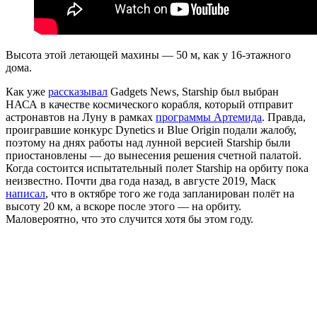
Высота этой летающей махины — 50 м, как у 16-этажного
дома.
Как уже
рассказывал
Gadgets News, Starship был выбран
НАСА в качестве космического корабля, который отправит
астронавтов на Луну в рамках
программы Артемида
. Правда,
проигравшие конкурс Dynetics и Blue Origin подали жалобу,
поэтому на днях работы над лунной версией Starship были
приостановлены — до вынесения решения счетной палатой.
Когда состоится испытательный полет Starship на орбиту пока
неизвестно. Почти два года назад, в августе 2019, Маск
написал
, что в октябре того же года запланирован полёт на
высоту 20 км, а вскоре после этого — на орбиту.
Маловероятно, что это случится хотя бы этом году.