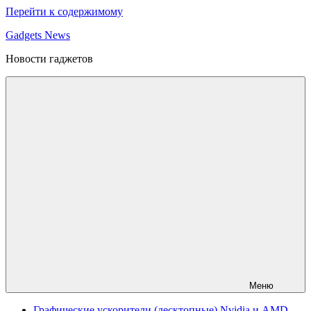
Перейти к содержимому
Gadgets News
Новости гаджетов
Меню
Графические ускорители (десктопные) Nvidia и AMD