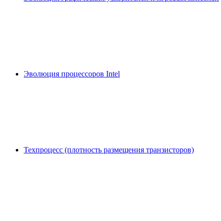
Эволюция процессоров Intel
Техпроцесс (плотность размещения транзисторов)