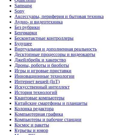
Qualcomm
Samsung
Sony
Аксессуары, периферия и бытовая техника
Аудио- и видеотехника
Без рубрики
Бенчмарки
Бесконтактные контроллеры
Будущее
Виртуальная и дополненная реальность
Десктопные процессоры и видеокарты
Джейлбрейк и хакерство
Дроны, роботы и биоботы
Игры и игровые приставки
Инновационные технологии
Интернет вещей (IoT)
Искусственный интеллект
История технологий
Квантовые компьютеры
Китайские смартфоны и планшеты
Колонка редактора
Компьютерная графика
Компьютеры и рабочие станции
Космос и ракеты
Курьезы и юмор