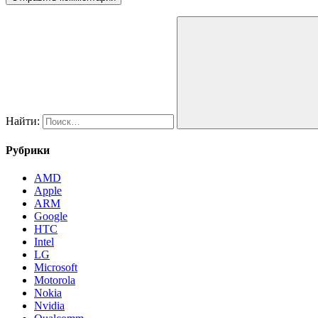
Найти:
Рубрики
AMD
Apple
ARM
Google
HTC
Intel
LG
Microsoft
Motorola
Nokia
Nvidia