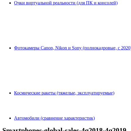
Очки виртуальной реальности (для ПК и консолей)
Фотокамеры Canon, Nikon и Sony (полнокадровые, с 2020
Космические ракеты (тяжелые, эксплуатируемые)
Автомобили (сравнение характеристик)
Smartphones-global-sales-4q2018-4q2019