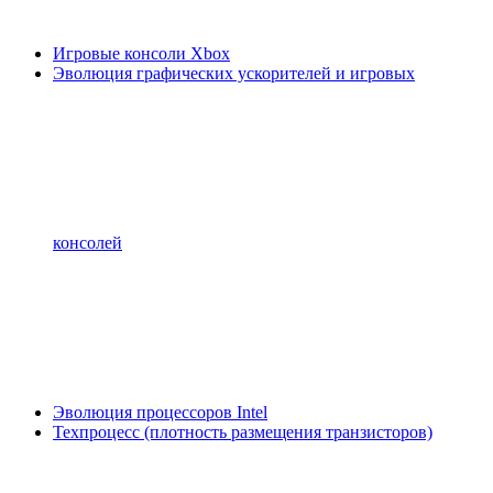
Игровые консоли Xbox
Эволюция графических ускорителей и игровых
консолей
Эволюция процессоров Intel
Техпроцесс (плотность размещения транзисторов)