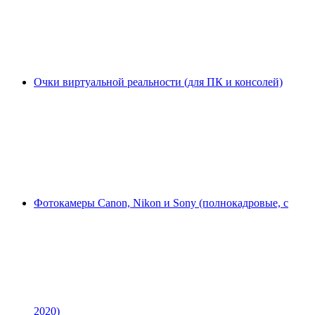
Очки виртуальной реальности (для ПК и консолей)
Фотокамеры Canon, Nikon и Sony (полнокадровые, с
2020)