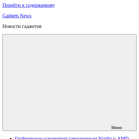
Перейти к содержимому
Gadgets News
Новости гаджетов
Меню
Графические ускорители (десктопные) Nvidia и AMD