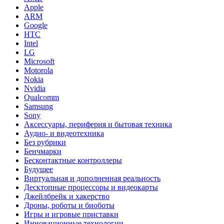
Apple
ARM
Google
HTC
Intel
LG
Microsoft
Motorola
Nokia
Nvidia
Qualcomm
Samsung
Sony
Аксессуары, периферия и бытовая техника
Аудио- и видеотехника
Без рубрики
Бенчмарки
Бесконтактные контроллеры
Будущее
Виртуальная и дополненная реальность
Десктопные процессоры и видеокарты
Джейлбрейк и хакерство
Дроны, роботы и биоботы
Игры и игровые приставки
Инновационные технологии