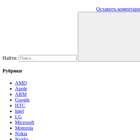
Оставить коментар
Найти:
Рубрики
AMD
Apple
ARM
Google
HTC
Intel
LG
Microsoft
Motorola
Nokia
Nvidia