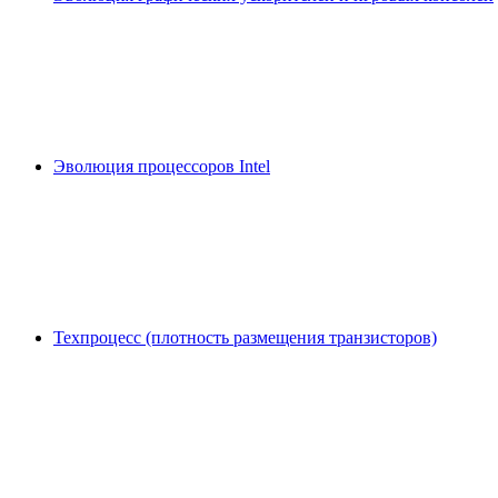
Эволюция процессоров Intel
Техпроцесс (плотность размещения транзисторов)