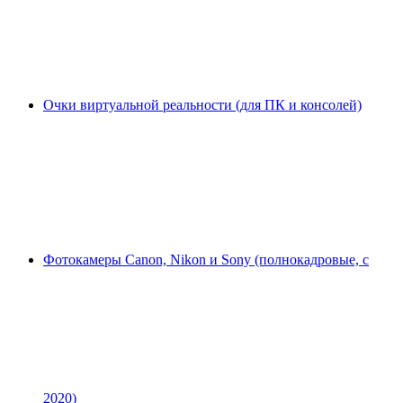
Очки виртуальной реальности (для ПК и консолей)
Фотокамеры Canon, Nikon и Sony (полнокадровые, с
2020)