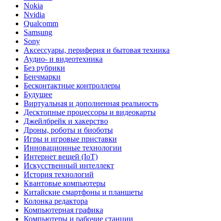
Nokia
Nvidia
Qualcomm
Samsung
Sony
Аксессуары, периферия и бытовая техника
Аудио- и видеотехника
Без рубрики
Бенчмарки
Бесконтактные контроллеры
Будущее
Виртуальная и дополненная реальность
Десктопные процессоры и видеокарты
Джейлбрейк и хакерство
Дроны, роботы и биоботы
Игры и игровые приставки
Инновационные технологии
Интернет вещей (IoT)
Искусственный интеллект
История технологий
Квантовые компьютеры
Китайские смартфоны и планшеты
Колонка редактора
Компьютерная графика
Компьютеры и рабочие станции