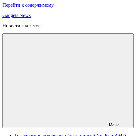
Перейти к содержимому
Gadgets News
Новости гаджетов
Меню
Графические ускорители (десктопные) Nvidia и AMD