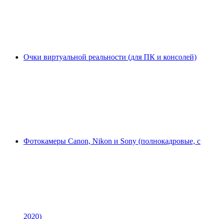
Очки виртуальной реальности (для ПК и консолей)
Фотокамеры Canon, Nikon и Sony (полнокадровые, с
2020)