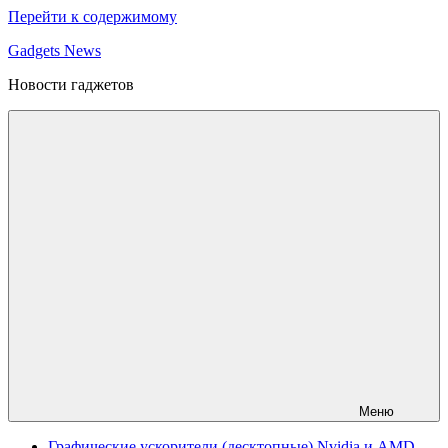
Перейти к содержимому
Gadgets News
Новости гаджетов
Меню
Графические ускорители (десктопные) Nvidia и AMD