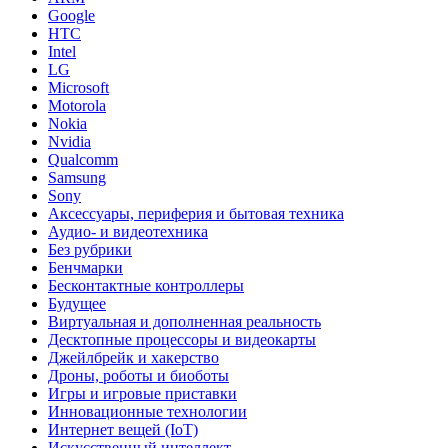
Google
HTC
Intel
LG
Microsoft
Motorola
Nokia
Nvidia
Qualcomm
Samsung
Sony
Аксессуары, периферия и бытовая техника
Аудио- и видеотехника
Без рубрики
Бенчмарки
Бесконтактные контроллеры
Будущее
Виртуальная и дополненная реальность
Десктопные процессоры и видеокарты
Джейлбрейк и хакерство
Дроны, роботы и биоботы
Игры и игровые приставки
Инновационные технологии
Интернет вещей (IoT)
Искусственный интеллект