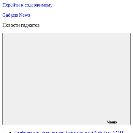
Перейти к содержимому
Gadgets News
Новости гаджетов
Меню
Графические ускорители (десктопные) Nvidia и AMD