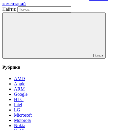
коментарий
Найти:
Поиск
Рубрики
AMD
Apple
ARM
Google
HTC
Intel
LG
Microsoft
Motorola
Nokia