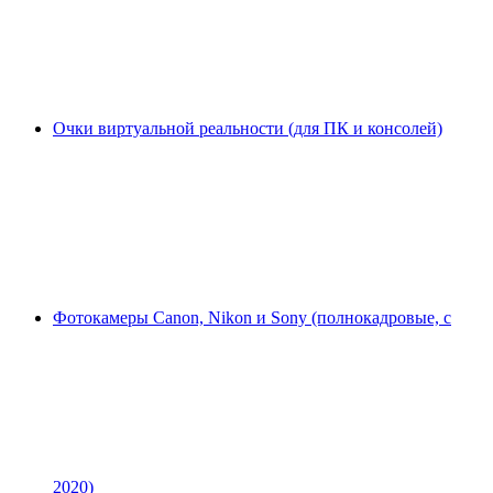
Очки виртуальной реальности (для ПК и консолей)
Фотокамеры Canon, Nikon и Sony (полнокадровые, с
2020)