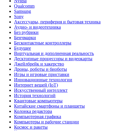
Nvidia
Qualcomm
Samsung
Sony
Аксессуары, периферия и бытовая техника
Аудио- и видеотехника
Без рубрики
Бенчмарки
Бесконтактные контроллеры
Будущее
Виртуальная и дополненная реальность
Десктопные процессоры и видеокарты
Джейлбрейк и хакерство
Дроны, роботы и биоботы
Игры и игровые приставки
Инновационные технологии
Интернет вещей (IoT)
Искусственный интеллект
История технологий
Квантовые компьютеры
Китайские смартфоны и планшеты
Колонка редактора
Компьютерная графика
Компьютеры и рабочие станции
Космос и ракеты