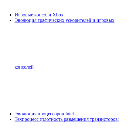
Игровые консоли Xbox
Эволюция графических ускорителей и игровых
консолей
Эволюция процессоров Intel
Техпроцесс (плотность размещения транзисторов)