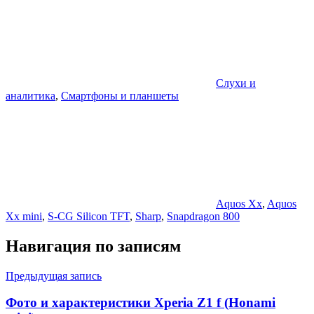
Слухи и
аналитика
,
Смартфоны и планшеты
Aquos Xx
,
Aquos
Xx mini
,
S-CG Silicon TFT
,
Sharp
,
Snapdragon 800
Навигация по записям
Предыдущая запись
Фото и характеристики Xperia Z1 f (Honami