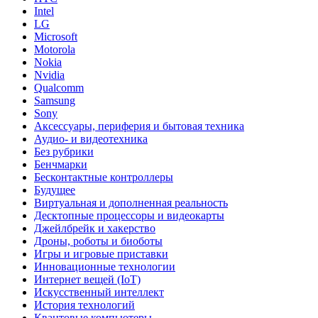
Intel
LG
Microsoft
Motorola
Nokia
Nvidia
Qualcomm
Samsung
Sony
Аксессуары, периферия и бытовая техника
Аудио- и видеотехника
Без рубрики
Бенчмарки
Бесконтактные контроллеры
Будущее
Виртуальная и дополненная реальность
Десктопные процессоры и видеокарты
Джейлбрейк и хакерство
Дроны, роботы и биоботы
Игры и игровые приставки
Инновационные технологии
Интернет вещей (IoT)
Искусственный интеллект
История технологий
Квантовые компьютеры