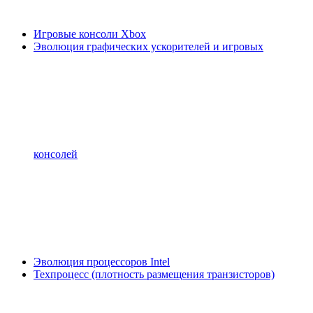
Игровые консоли Xbox
Эволюция графических ускорителей и игровых
консолей
Эволюция процессоров Intel
Техпроцесс (плотность размещения транзисторов)