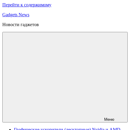
Перейти к содержимому
Gadgets News
Новости гаджетов
Меню
Графические ускорители (десктопные) Nvidia и AMD