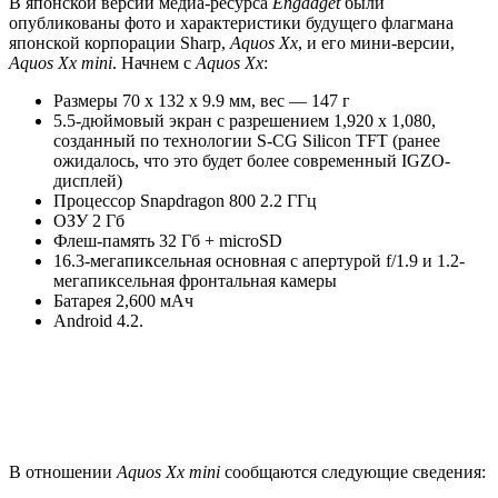
В японской версии медиа-ресурса
Engadget
были
опубликованы фото и характеристики будущего флагмана
японской корпорации Sharp,
Aquos Xx
, и его мини-версии,
Aquos Xx mini
. Начнем с
Aquos Xx
:
Размеры 70 x 132 x 9.9 мм, вес — 147 г
5.5-дюймовый экран с разрешением 1,920 x 1,080,
созданный по технологии S-CG Silicon TFT (ранее
ожидалось, что это будет более современный IGZO-
дисплей)
Процессор Snapdragon 800 2.2 ГГц
ОЗУ 2 Гб
Флеш-память 32 Гб + microSD
16.3-мегапиксельная основная с апертурой f/1.9 и 1.2-
мегапиксельная фронтальная камеры
Батарея 2,600 мАч
Android 4.2.
В отношении
Aquos Xx mini
сообщаются следующие сведения: