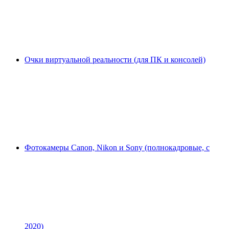
Очки виртуальной реальности (для ПК и консолей)
Фотокамеры Canon, Nikon и Sony (полнокадровые, с
2020)