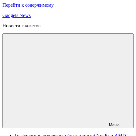
Перейти к содержимому
Gadgets News
Новости гаджетов
Меню
Графические ускорители (десктопные) Nvidia и AMD