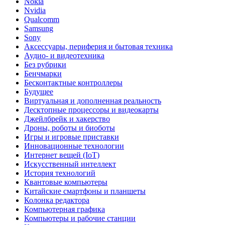
Nokia
Nvidia
Qualcomm
Samsung
Sony
Аксессуары, периферия и бытовая техника
Аудио- и видеотехника
Без рубрики
Бенчмарки
Бесконтактные контроллеры
Будущее
Виртуальная и дополненная реальность
Десктопные процессоры и видеокарты
Джейлбрейк и хакерство
Дроны, роботы и биоботы
Игры и игровые приставки
Инновационные технологии
Интернет вещей (IoT)
Искусственный интеллект
История технологий
Квантовые компьютеры
Китайские смартфоны и планшеты
Колонка редактора
Компьютерная графика
Компьютеры и рабочие станции