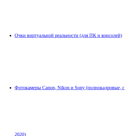
Очки виртуальной реальности (для ПК и консолей)
Фотокамеры Canon, Nikon и Sony (полнокадровые, с
2020)