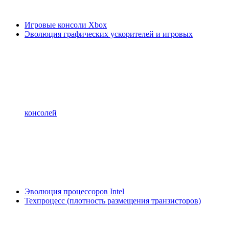
Игровые консоли Xbox
Эволюция графических ускорителей и игровых
консолей
Эволюция процессоров Intel
Техпроцесс (плотность размещения транзисторов)