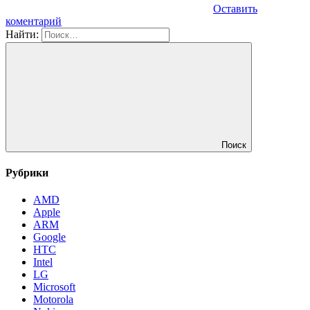
Оставить
коментарий
Найти:
Поиск
Рубрики
AMD
Apple
ARM
Google
HTC
Intel
LG
Microsoft
Motorola