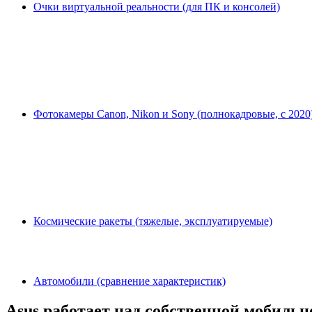
Очки виртуальной реальности (для ПК и консолей)
Фотокамеры Canon, Nikon и Sony (полнокадровые, с 2020
Космические ракеты (тяжелые, эксплуатируемые)
Автомобили (сравнение характеристик)
Asus работает над собственной мобиль