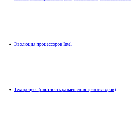
Эволюция процессоров Intel
Техпроцесс (плотность размещения транзисторов)