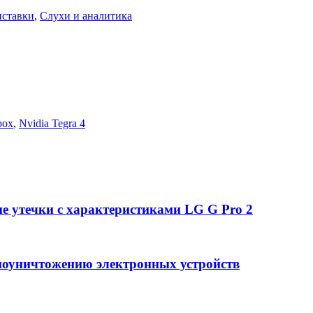
иставки
,
Слухи и аналитика
box
,
Nvidia Tegra 4
 утечки с характеристиками LG G Pro 2
моуничтожению электронных устройств