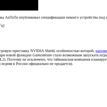
рка AnTuTu опубликовал спецификации некоего устройства под
Гц)
гровую приставку NVIDIA Shield, особенностью которой,
напом
даря новой функции
Gamestream
стало возможным запускать игры
4.2). Поэтому не исключено, что тайваньская компания планируе
следняя в России официально не продается).