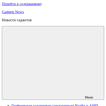
Перейти к содержимому
Gadgets News
Новости гаджетов
Меню
Графические ускорители (десктопные) Nvidia и AMD