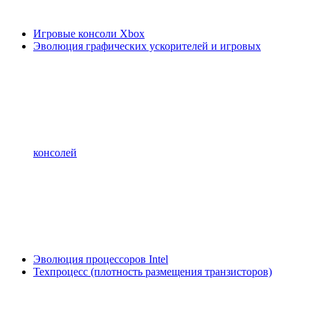
Игровые консоли Xbox
Эволюция графических ускорителей и игровых
консолей
Эволюция процессоров Intel
Техпроцесс (плотность размещения транзисторов)