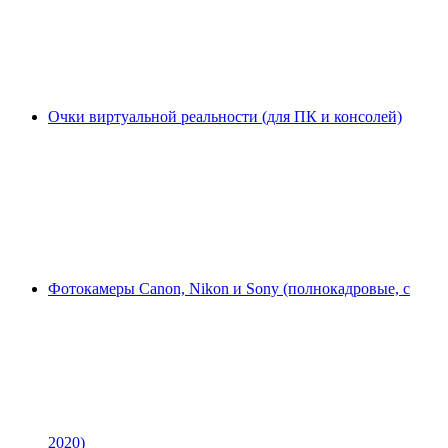
Очки виртуальной реальности (для ПК и консолей)
Фотокамеры Canon, Nikon и Sony (полнокадровые, с
2020)