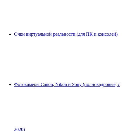
Очки виртуальной реальности (для ПК и консолей)
Фотокамеры Canon, Nikon и Sony (полнокадровые, с
2020)