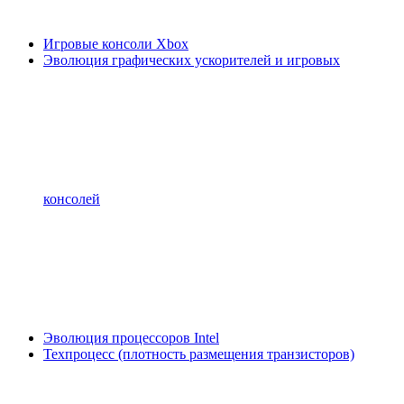
Игровые консоли Xbox
Эволюция графических ускорителей и игровых
консолей
Эволюция процессоров Intel
Техпроцесс (плотность размещения транзисторов)