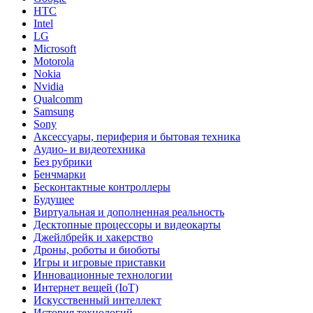
HTC
Intel
LG
Microsoft
Motorola
Nokia
Nvidia
Qualcomm
Samsung
Sony
Аксессуары, периферия и бытовая техника
Аудио- и видеотехника
Без рубрики
Бенчмарки
Бесконтактные контроллеры
Будущее
Виртуальная и дополненная реальность
Десктопные процессоры и видеокарты
Джейлбрейк и хакерство
Дроны, роботы и биоботы
Игры и игровые приставки
Инновационные технологии
Интернет вещей (IoT)
Искусственный интеллект
История технологий