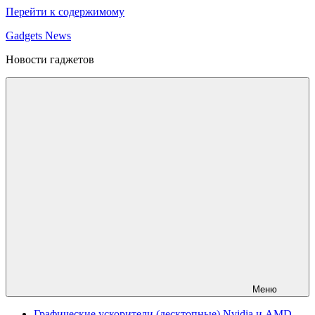
Перейти к содержимому
Gadgets News
Новости гаджетов
Меню
Графические ускорители (десктопные) Nvidia и AMD