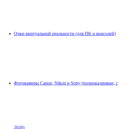
Очки виртуальной реальности (для ПК и консолей)
Фотокамеры Canon, Nikon и Sony (полнокадровые, с
2020)