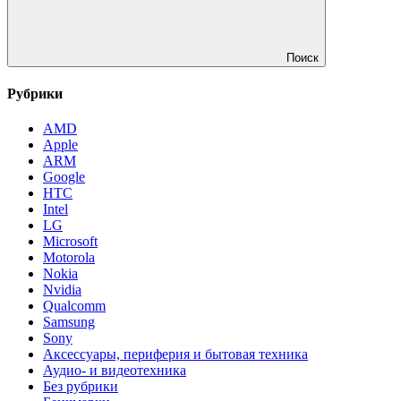
Поиск
Рубрики
AMD
Apple
ARM
Google
HTC
Intel
LG
Microsoft
Motorola
Nokia
Nvidia
Qualcomm
Samsung
Sony
Аксессуары, периферия и бытовая техника
Аудио- и видеотехника
Без рубрики