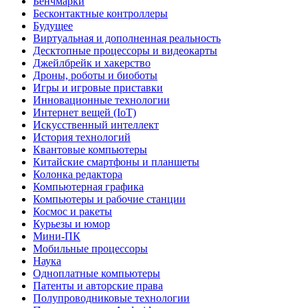
Бенчмарки
Бесконтактные контроллеры
Будущее
Виртуальная и дополненная реальность
Десктопные процессоры и видеокарты
Джейлбрейк и хакерство
Дроны, роботы и биоботы
Игры и игровые приставки
Инновационные технологии
Интернет вещей (IoT)
Искусственный интеллект
История технологий
Квантовые компьютеры
Китайские смартфоны и планшеты
Колонка редактора
Компьютерная графика
Компьютеры и рабочие станции
Космос и ракеты
Курьезы и юмор
Мини-ПК
Мобильные процессоры
Наука
Одноплатные компьютеры
Патенты и авторские права
Полупроводниковые технологии