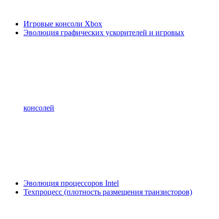
Игровые консоли Xbox
Эволюция графических ускорителей и игровых
консолей
Эволюция процессоров Intel
Техпроцесс (плотность размещения транзисторов)