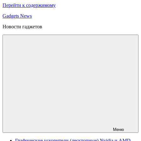
Перейти к содержимому
Gadgets News
Новости гаджетов
Меню
Графические ускорители (десктопные) Nvidia и AMD