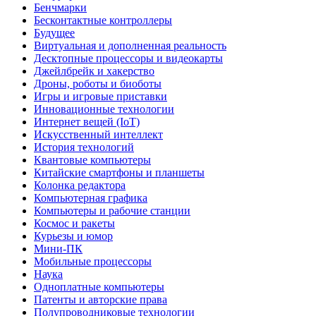
Бенчмарки
Бесконтактные контроллеры
Будущее
Виртуальная и дополненная реальность
Десктопные процессоры и видеокарты
Джейлбрейк и хакерство
Дроны, роботы и биоботы
Игры и игровые приставки
Инновационные технологии
Интернет вещей (IoT)
Искусственный интеллект
История технологий
Квантовые компьютеры
Китайские смартфоны и планшеты
Колонка редактора
Компьютерная графика
Компьютеры и рабочие станции
Космос и ракеты
Курьезы и юмор
Мини-ПК
Мобильные процессоры
Наука
Одноплатные компьютеры
Патенты и авторские права
Полупроводниковые технологии