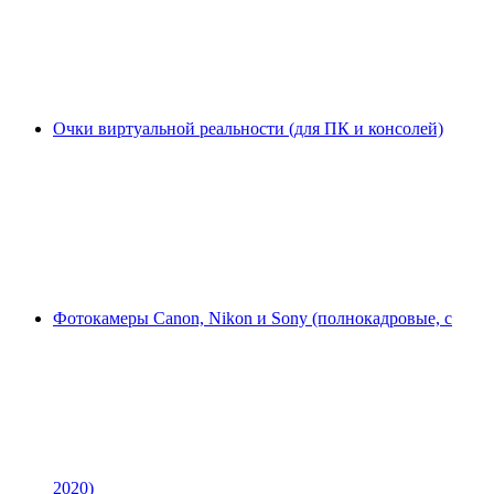
Очки виртуальной реальности (для ПК и консолей)
Фотокамеры Canon, Nikon и Sony (полнокадровые, с
2020)