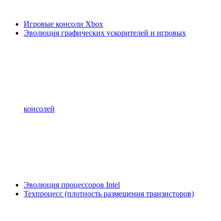
Игровые консоли Xbox
Эволюция графических ускорителей и игровых
консолей
Эволюция процессоров Intel
Техпроцесс (плотность размещения транзисторов)