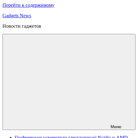
Перейти к содержимому
Gadgets News
Новости гаджетов
Меню
Графические ускорители (десктопные) Nvidia и AMD